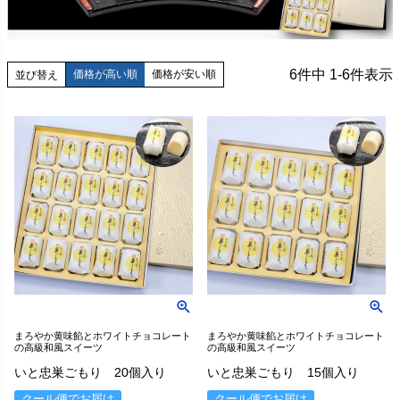
6
件中
1
-
6
件表示
価格が高い順
価格が安い順
並び替え
まろやか黄味餡とホワイトチョコレート
まろやか黄味餡とホワイトチョコレート
の高級和風スイーツ
の高級和風スイーツ
いと忠巣ごもり 20個入り
いと忠巣ごもり 15個入り
クール便でお届け
クール便でお届け