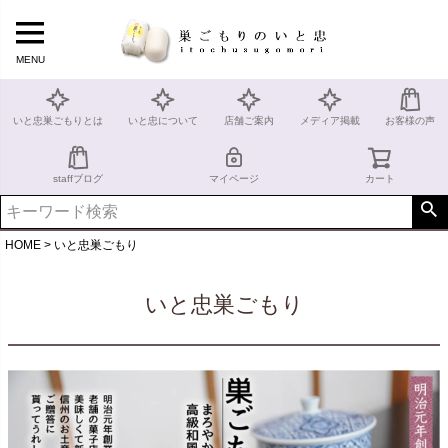
MENU
いと忠巣ごもりとは
いと忠について
店舗ご案内
メディア掲載
お客様の声
staffブログ
マイページ
カート
HOME
いと忠巣ごもり
いと忠巣ごもり