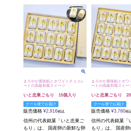
まろやか黄味餡とホワイトチョコレ
まろやか黄味餡とホワ
ートの高級和風スイーツ
ートの高級和風スイー
いと忠巣ごもり 15個入り
いと忠巣ごもり 2
クール便でお届け
クール便でお届け
販売価格
¥
2,916
販売価格
¥
3,780
税込
税
信州の代表銘菓「いと忠巣ご
信州の代表銘菓「
もり」は、 国産卵の新鮮な卵
もり」は、 国産