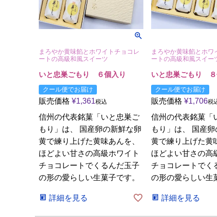
まろやか黄味餡とホワイトチョコレ
まろやか黄味餡とホワ
ートの高級和風スイーツ
ートの高級和風スイー
いと忠巣ごもり ６個入り
いと忠巣ごもり ８
クール便でお届け
クール便でお届け
販売価格
¥
1,361
販売価格
¥
1,706
税込
税
信州の代表銘菓「いと忠巣ご
信州の代表銘菓「
もり」は、 国産卵の新鮮な卵
もり」は、 国産
黄で練り上げた黄味あんを、
黄で練り上げた黄
ほどよい甘さの高級ホワイト
ほどよい甘さの高
チョコレートでくるんだ玉子
チョコレートでく
の形の愛らしい生菓子です。
の形の愛らしい生
詳細を見る
詳細を見る