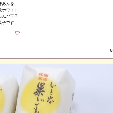
味あんを、
級ホワイト
るんだ玉子
菓子です。
6