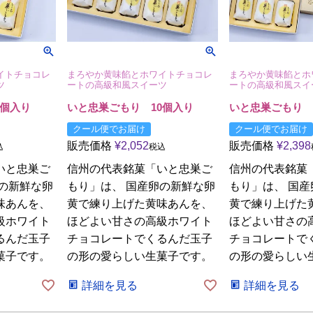
イトチョコレ
まろやか黄味餡とホワイトチョコレ
まろやか黄味餡とホ
ツ
ートの高級和風スイーツ
ートの高級和風スイ
個入り
いと忠巣ごもり 10個入り
いと忠巣ごもり 
クール便でお届け
クール便でお届け
販売価格
¥
2,052
販売価格
¥
2,398
込
税込
いと忠巣ご
信州の代表銘菓「いと忠巣ご
信州の代表銘菓
卵の新鮮な卵
もり」は、 国産卵の新鮮な卵
もり」は、 国
味あんを、
黄で練り上げた黄味あんを、
黄で練り上げた
級ホワイト
ほどよい甘さの高級ホワイト
ほどよい甘さの
るんだ玉子
チョコレートでくるんだ玉子
チョコレートで
菓子です。
の形の愛らしい生菓子です。
の形の愛らしい
詳細を見る
詳細を見る