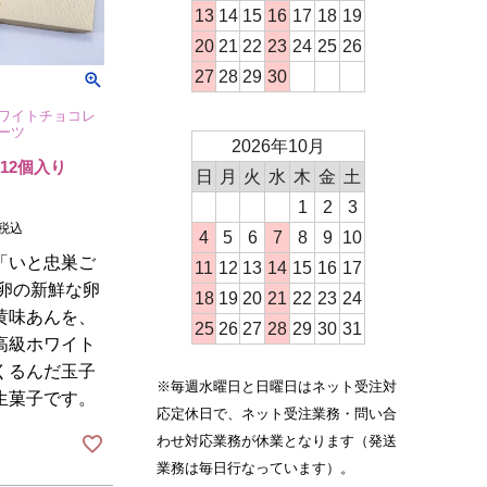
13
14
15
16
17
18
19
20
21
22
23
24
25
26
27
28
29
30
ワイトチョコレ
ーツ
2026年10月
12個入り
日
月
火
水
木
金
土
1
2
3
税込
4
5
6
7
8
9
10
「いと忠巣ご
11
12
13
14
15
16
17
産卵の新鮮な卵
18
19
20
21
22
23
24
黄味あんを、
25
26
27
28
29
30
31
高級ホワイト
くるんだ玉子
※毎週水曜日と日曜日はネット受注対
生菓子です。
応定休日で、ネット受注業務・問い合
わせ対応業務が休業となります（発送
業務は毎日行なっています）。