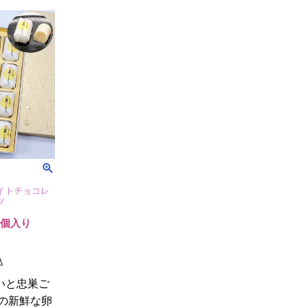
イトチョコレ
ツ
0個入り
込
いと忠巣ご
卵の新鮮な卵