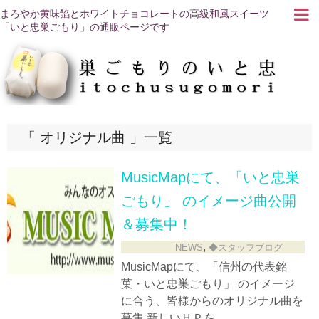
まろやか黄味餡とホワイトチョコレートの高級和風スイーツ
「いと忠巣ごもり」の通販ページです
オリジナル曲
一覧
MusicMapにて、「いと忠巣
ごもり」 のイメージ曲公開
＆募集中！
,
NEWS
◆スタッフブログ
MusicMapにて、「信州の代表銘
菓・いと忠巣ごもり」 のイメージ
に合う、皆様からのオリジナル曲を
募集 新しいＨＰを...