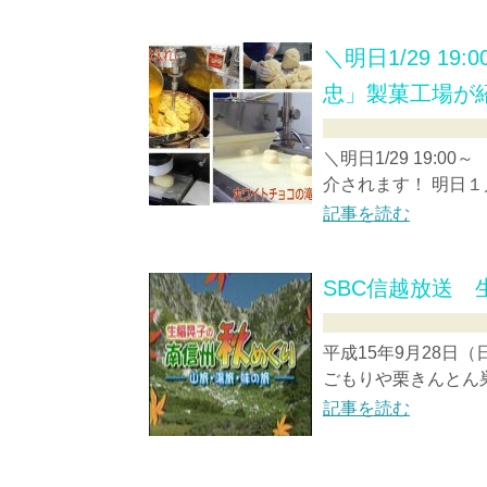
＼明日1/29 1
忠」製菓工場が
＼明日1/29 19:
介されます！ 明日１月
記事を読む
SBC信越放送
平成15年9月28日
ごもりや栗きんとん巣
記事を読む