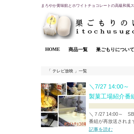
まろやか黄味餡とホワイトチョコレートの高級和風
HOME
商品一覧
巣ごもりについ
テレビ放映
一覧
＼7/27 14:
製菓工場紹介番
＼７/27 14:00
番組が再放送されます！
記事を読む