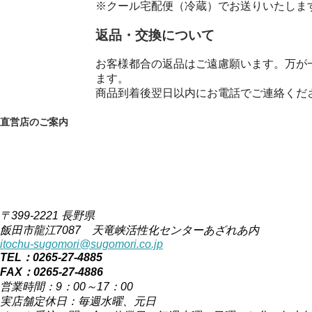
※クール宅配便（冷蔵）でお送りいたしま
返品・交換について
お客様都合の返品はご遠慮願います。万が
ます。
商品到着後翌日以内にお電話でご連絡くだ
直営店のご案内
〒399-2221 長野県
飯田市龍江7087 天竜峡活性化センターあざれあ内
itochu-sugomori@sugomori.co.jp
TEL：0265-27-4885
FAX：0265-27-4886
営業時間：9：00～17：00
実店舗定休日：毎週水曜、元日