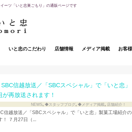
スイーツ「いと忠巣ごもり」の通販ページです
て
いと忠のこだわり
店舗情報
メディア掲載
お客
00～ SBC信越放送／「SBCスペシャル」で「いと忠」
組が再放送されます！
,
,
,
NEWS
◆スタッフブログ
◆メディア掲載
店舗紹介！
～ SBC信越放送／「SBCスペシャル」で「いと忠」製菓工場紹介の
 ７月27日（...