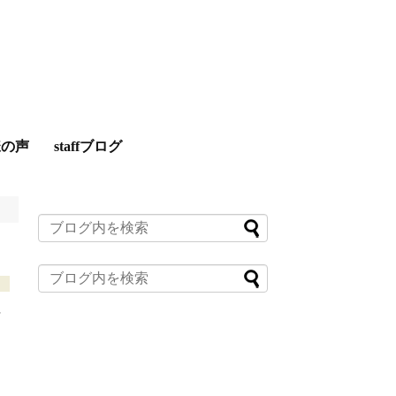
様の声
staffブログ
に