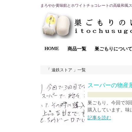
まろやか黄味餡とホワイトチョコレートの高級和風
HOME
商品一覧
巣ごもりについ
遠鉄ストア
一覧
スーパーの物産
巣ごもり、今回で3
購入しています。味は
記事を読む