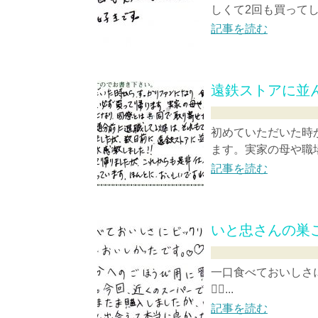
しくて2回も買って
記事を読む
遠鉄ストアに並
初めていただいた時
ます。実家の母や職場
記事を読む
いと忠さんの巣
一口食べておいしさ
✌🏼...
記事を読む