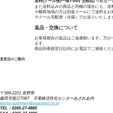
700円
送料(クール便)一律
(税込)
※配送一
また送料込みの商品と同梱の場合にも、送
※離島地域の方は別途メールにて送料を
※クール宅配便（冷蔵）でお送りいたしま
返品・交換について
お客様都合の返品はご遠慮願います。万が
ます。
商品到着後翌日以内にお電話でご連絡くだ
直営店のご案内
〒399-2221 長野県
飯田市龍江7087 天竜峡活性化センターあざれあ内
itochu-sugomori@sugomori.co.jp
TEL：0265-27-4885