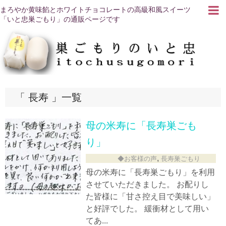
まろやか黄味餡とホワイトチョコレートの高級和風スイーツ
「いと忠巣ごもり」の通販ページです
長寿
一覧
母の米寿に「長寿巣ごも
り」
,
◆お客様の声
長寿巣ごもり
母の米寿に「長寿巣ごもり」を利用
させていただきました。 お配りし
た皆様に「甘さ控え目で美味しい」
と好評でした。 緩衝材として用い
てあ...