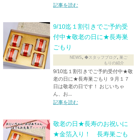
記事を読む
9/10迄１割引きでご予約受
付中★敬老の日に★長寿巣
ごもり
,
,
NEWS
◆スタッフブログ
巣ご
もりの紹介
9/10迄１割引きでご予約受付中★敬
老の日に★長寿巣ごもり ９月１７
日は敬老の日です！ おじいちゃ
ん、お...
記事を読む
敬老の日★長寿のお祝いに
★金箔入り！ 長寿巣ごも