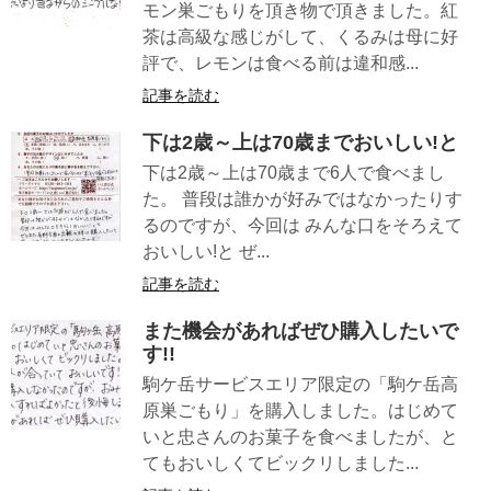
モン巣ごもりを頂き物で頂きました。紅
茶は高級な感じがして、くるみは母に好
評で、レモンは食べる前は違和感...
記事を読む
下は2歳～上は70歳までおいしい!と
下は2歳～上は70歳まで6人で食べまし
た。 普段は誰かが好みではなかったりす
るのですが、今回は みんな口をそろえて
おいしい!と ぜ...
記事を読む
また機会があればぜひ購入したいで
す!!
駒ケ岳サービスエリア限定の「駒ケ岳高
原巣ごもり」を購入しました。はじめて
いと忠さんのお菓子を食べましたが、と
てもおいしくてビックリしました...