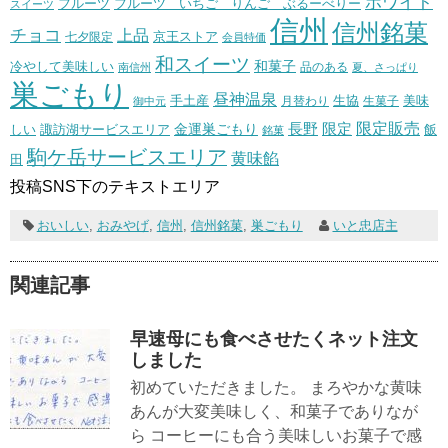
ホワイト
フルーツ いちご りんご ぶるーべりー
フルーツ
スイーツ
信州
信州銘菓
チョコ
上品
七夕限定
京王ストア
会員特価
和スイーツ
和菓子
冷やして美味しい
南信州
品のある
夏、さっぱり
巣ごもり
昼神温泉
生協
美味
手土産
月替わり
御中元
生菓子
長野
限定販売
限定
しい
諏訪湖サービスエリア
金運巣ごもり
飯
銘菓
駒ケ岳サービスエリア
黄味餡
田
投稿SNS下のテキストエリア
おいしい
,
おみやげ
,
信州
,
信州銘菓
,
巣ごもり
いと忠店主
関連記事
早速母にも食べさせたくネット注文
しました
初めていただきました。 まろやかな黄味
あんが大変美味しく、和菓子でありなが
ら コーヒーにも合う美味しいお菓子で感