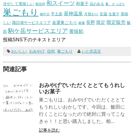
和スイーツ
和菓子
冷やして美味しい
南信州
品のある
夏、さっぱり
巣ごもり
昼神温泉
生協
美味
手土産
月替わり
御中元
生菓子
長野
限定販売
限定
しい
諏訪湖サービスエリア
金運巣ごもり
飯
銘菓
駒ケ岳サービスエリア
黄味餡
田
投稿SNS下のテキストエリア
おいしい
,
おみやげ
,
信州
,
巣ごもり
いと忠店主
関連記事
おみやげでいただくととてもうれし
いお菓子
巣ごもりは、おみやげでいただくととて
もうれしいおかしです。今回は、飯田に
行くことになったので絶対に買ってこな
きゃ！！と思い購入しました。相...
記事を読む