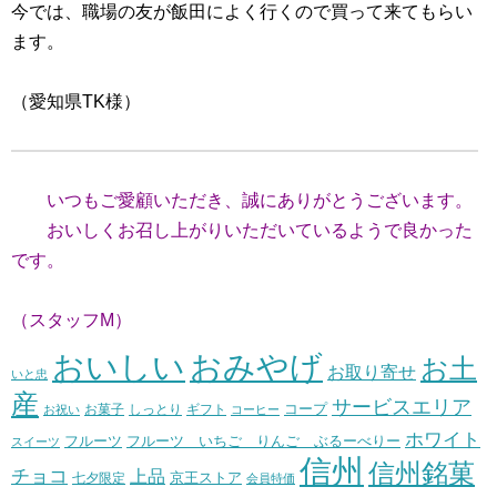
今では、職場の友が飯田によく行くので買って来てもらい
ます。
（愛知県TK様）
いつもご愛顧いただき、誠にありがとうございます。
おいしくお召し上がりいただいているようで良かった
です。
（スタッフM）
おいしい
おみやげ
お土
お取り寄せ
いと忠
産
サービスエリア
コープ
お菓子
しっとり
お祝い
ギフト
コーヒー
ホワイト
フルーツ いちご りんご ぶるーべりー
フルーツ
スイーツ
信州
信州銘菓
チョコ
上品
七夕限定
京王ストア
会員特価