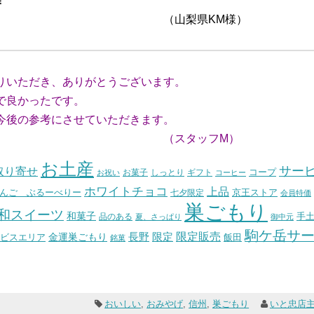
！
県KM様）
りいただき、ありがとうございます。
で良かったです。
後の参考にさせていただきます。
ッフM）
お土産
サー
取り寄せ
コープ
お菓子
しっとり
お祝い
ギフト
コーヒー
ホワイトチョコ
上品
んご ぶるーべりー
七夕限定
京王ストア
会員特価
巣ごもり
和スイーツ
和菓子
手
品のある
夏、さっぱり
御中元
駒ケ岳サ
長野
限定販売
限定
ビスエリア
金運巣ごもり
飯田
銘菓
おいしい
,
おみやげ
,
信州
,
巣ごもり
いと忠店