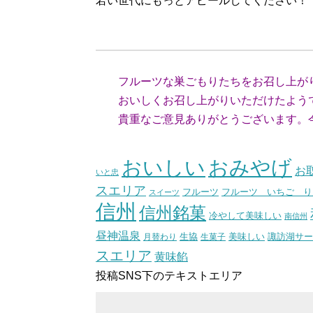
若い世代にもっとアピールしてください！
（山梨
フルーツな巣ごもりたちをお召し上が
おいしくお召し上がりいただけたよう
貴重なご意見ありがとうございます。今
（スタ
おいしい
おみやげ
お
いと忠
スエリア
フルーツ いちご り
フルーツ
スイーツ
信州
信州銘菓
冷やして美味しい
南信州
昼神温泉
生協
美味しい
諏訪湖サー
月替わり
生菓子
スエリア
黄味餡
投稿SNS下のテキストエリア