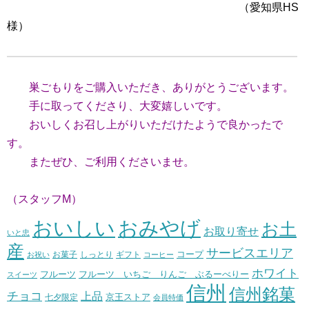
（愛知県HS
様）
巣ごもりをご購入いただき、ありがとうございます。
手に取ってくださり、大変嬉しいです。
おいしくお召し上がりいただけたようで良かったで
す。
またぜひ、ご利用くださいませ。
（スタッフM）
おいしい
おみやげ
お土
お取り寄せ
いと忠
産
サービスエリア
コープ
お菓子
しっとり
お祝い
ギフト
コーヒー
ホワイト
フルーツ いちご りんご ぶるーべりー
フルーツ
スイーツ
信州
信州銘菓
チョコ
上品
七夕限定
京王ストア
会員特価