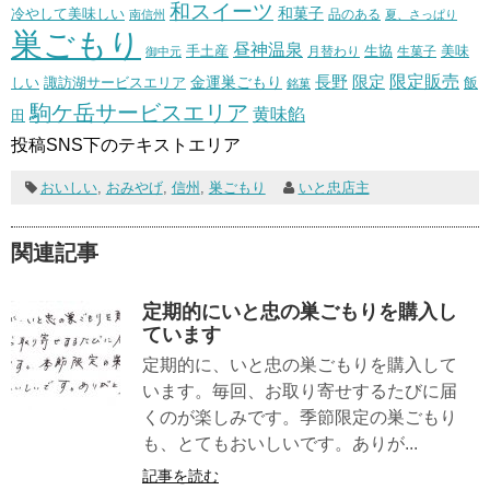
和スイーツ
和菓子
冷やして美味しい
南信州
品のある
夏、さっぱり
巣ごもり
昼神温泉
生協
美味
手土産
月替わり
御中元
生菓子
長野
限定販売
限定
しい
諏訪湖サービスエリア
金運巣ごもり
飯
銘菓
駒ケ岳サービスエリア
黄味餡
田
投稿SNS下のテキストエリア
おいしい
,
おみやげ
,
信州
,
巣ごもり
いと忠店主
関連記事
定期的にいと忠の巣ごもりを購入し
ています
定期的に、いと忠の巣ごもりを購入して
います。毎回、お取り寄せするたびに届
くのが楽しみです。季節限定の巣ごもり
も、とてもおいしいです。ありが...
記事を読む