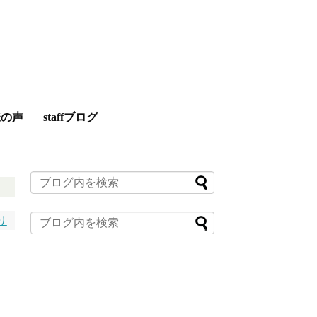
様の声
staffブログ
り