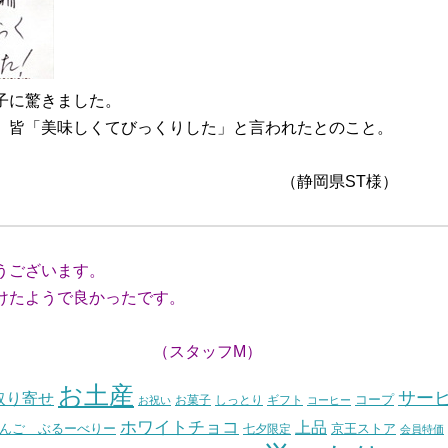
子に驚きました。
、皆「美味しくてびっくりした」と言われたとのこと。
県ST様）
うございます。
たようで良かったです。
ッフM）
お土産
サー
取り寄せ
コープ
お菓子
しっとり
お祝い
ギフト
コーヒー
ホワイトチョコ
上品
んご ぶるーべりー
七夕限定
京王ストア
会員特価