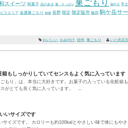
巣ごもり
和スイーツ
和菓子
手
品のある
夏、さっぱり
御中元
駒ケ岳サ
長野
限定販売
限定
ビスエリア
金運巣ごもり
飯田
銘菓
おいしい
,
おみやげ
,
信州
,
巣ごもり
いと忠店
粧箱もしっかりしていてセンスもよく気に入っています
巣ごもり」は、本当に大好きです。お菓子の入っている化粧箱
スがとても良く気に入っています。 ...
どいいサイズです
サイズです。 カロリーも約100kalとやさしい味で体にもやさ