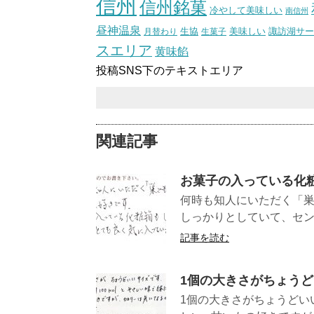
信州
信州銘菓
冷やして美味しい
南信州
昼神温泉
生協
美味しい
諏訪湖サー
月替わり
生菓子
スエリア
黄味餡
投稿SNS下のテキストエリア
関連記事
お菓子の入っている化
何時も知人にいただく「
しっかりとしていて、セン
記事を読む
1個の大きさがちょう
1個の大きさがちょうどいい