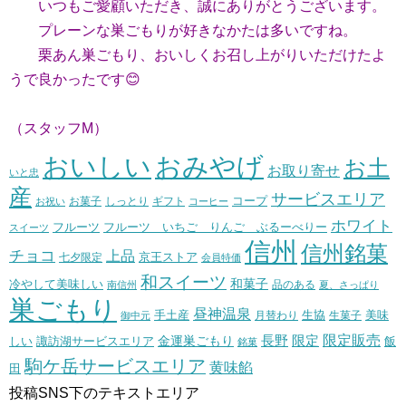
いつもご愛顧いただき、誠にありがとうございます。
プレーンな巣ごもりが好きなかたは多いですね。
栗あん巣ごもり、おいしくお召し上がりいただけたよ
うで良かったです😊
（スタッフM）
おいしい
おみやげ
お土
お取り寄せ
いと忠
産
サービスエリア
コープ
お菓子
しっとり
お祝い
ギフト
コーヒー
ホワイト
フルーツ いちご りんご ぶるーべりー
フルーツ
スイーツ
信州
信州銘菓
チョコ
上品
七夕限定
京王ストア
会員特価
和スイーツ
和菓子
冷やして美味しい
南信州
品のある
夏、さっぱり
巣ごもり
昼神温泉
生協
美味
手土産
月替わり
御中元
生菓子
長野
限定販売
限定
しい
諏訪湖サービスエリア
金運巣ごもり
飯
銘菓
駒ケ岳サービスエリア
黄味餡
田
投稿SNS下のテキストエリア