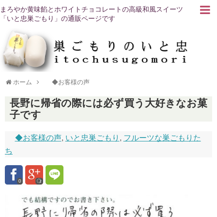
まろやか黄味餡とホワイトチョコレートの高級和風スイーツ
「いと忠巣ごもり」の通販ページです
ホーム
◆お客様の声
長野に帰省の際には必ず買う大好きなお菓
子です
◆お客様の声
,
いと忠巣ごもり
,
フルーツな巣ごもりた
ち
0