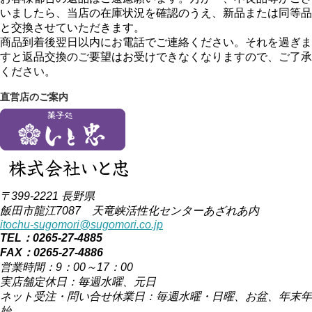
いましたら、当店の在庫状況を確認のうえ、新品または同等品
と交換させていただきます。
商品到着後翌日以内にお電話でご連絡ください。それを過ぎま
すと返品交換のご要望はお受けできなくなりますので、ご了承
ください。
直営店のご案内
〒399-2221 長野県
飯田市龍江7087 天竜峡活性化センターあざれあ内
itochu-sugomori@sugomori.co.jp
TEL：0265-27-4885
FAX：0265-27-4886
営業時間：9：00～17：00
実店舗定休日：毎週水曜、元日
ネット受注・問い合せ休業日：毎週水曜・日曜、お盆、年末年
始