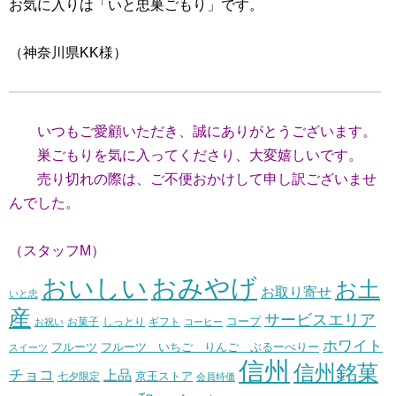
お気に入りは「いと忠巣ごもり」です。
（神奈川県KK様）
いつもご愛顧いただき、誠にありがとうございます。
巣ごもりを気に入ってくださり、大変嬉しいです。
売り切れの際は、ご不便おかけして申し訳ございませ
んでした。
（スタッフM）
おいしい
おみやげ
お土
お取り寄せ
いと忠
産
サービスエリア
コープ
お菓子
しっとり
お祝い
ギフト
コーヒー
ホワイト
フルーツ いちご りんご ぶるーべりー
フルーツ
スイーツ
信州
信州銘菓
チョコ
上品
七夕限定
京王ストア
会員特価