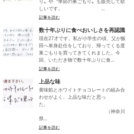
り〟や〝季節の巣ごもり〟も販売して欲
しいです。 ...
記事を読む
数十年ぶりに食べおいしさを再認識
現在27才です。私が小学生の頃、父が飯
田へ単身赴任をしており、帰ってくる度
巣ごもりを買ってきてくれました。今
回、いただき物で数十年ぶりに食...
記事を読む
上品な味
黄味餡とホワイトチョコレートの組み合
わせがよく、上品な味だと思っ
た。
（神奈川
県...
記事を読む