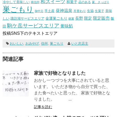
和スイーツ
和菓子
冷やして美味しい
南信州
品のある
夏、さっぱり
巣ごもり
昼神温泉
生協
美味
手土産
月替わり
御中元
生菓子
長野
限定販売
限定
しい
諏訪湖サービスエリア
金運巣ごもり
飯
銘菓
駒ケ岳サービスエリア
黄味餡
田
投稿SNS下のテキストエリア
おいしい
,
おみやげ
,
信州
,
巣ごもり
いと忠店主
関連記事
家族で好物となりました
おかし一つづつを大事にされていると思
います。 いただき物から自分で買った、
また食べたいと思った、 家族で好物とな
りました。 ...
記事を読む