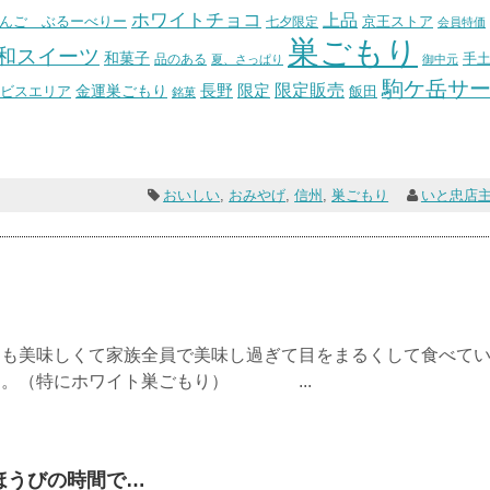
ホワイトチョコ
上品
んご ぶるーべりー
七夕限定
京王ストア
会員特価
巣ごもり
和スイーツ
和菓子
手
品のある
夏、さっぱり
御中元
駒ケ岳サ
長野
限定販売
限定
ビスエリア
金運巣ごもり
飯田
銘菓
おいしい
,
おみやげ
,
信州
,
巣ごもり
いと忠店
ても美味しくて家族全員で美味し過ぎて目をまるくして食べて
す。（特にホワイト巣ごもり） ...
ほうびの時間で…