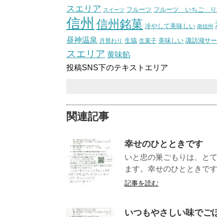
スエリア
フルーツ いちご り
フルーツ
スイーツ
信州
信州銘菓
冷やして美味しい
南信州
昼神温泉
生協
美味しい
諏訪湖サー
月替わり
生菓子
スエリア
黄味餡
投稿SNS下のテキストエリア
関連記事
幸せのひとときです
いと忠の巣ごもりは、と
ます。幸せのひとときで
記事を読む
いつもやさしい味でご