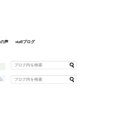
様の声
staffブログ
ち