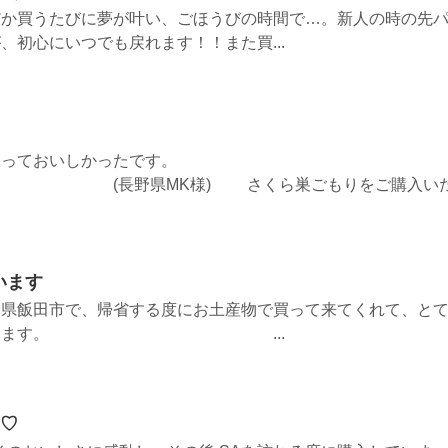
だか買うたびに夢が叶い、ごほうびの時間で…。新人の時の先
、初心にいつでも戻れます！！また買...
あっておいしかったです。
様) さくら巣ごもりをご購入い
います
野県飯田市で、帰省する度にお土産物で買って来てくれて、と
で食べています。 ...
~♡