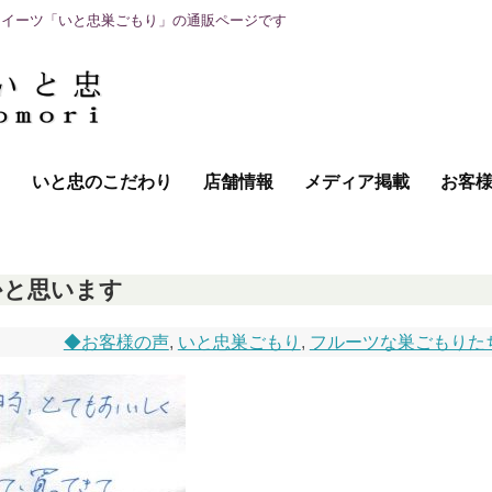
スイーツ「いと忠巣ごもり」の通販ページです
て
いと忠のこだわり
店舗情報
メディア掲載
お客
かと思います
◆お客様の声
,
いと忠巣ごもり
,
フルーツな巣ごもりた