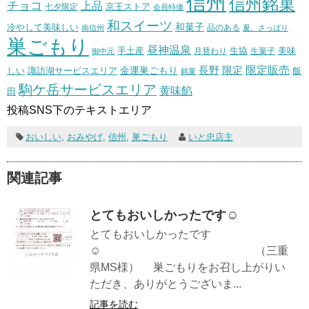
信州
信州銘菓
チョコ
上品
七夕限定
京王ストア
会員特価
和スイーツ
和菓子
冷やして美味しい
南信州
品のある
夏、さっぱり
巣ごもり
昼神温泉
生協
美味
手土産
月替わり
御中元
生菓子
長野
限定販売
限定
しい
諏訪湖サービスエリア
金運巣ごもり
飯
銘菓
駒ケ岳サービスエリア
黄味餡
田
投稿SNS下のテキストエリア
おいしい
,
おみやげ
,
信州
,
巣ごもり
いと忠店主
関連記事
とてもおいしかったです☺
とてもおいしかったです
☺ （三重
県MS様） 巣ごもりをお召し上がりい
ただき、ありがとうございま...
記事を読む