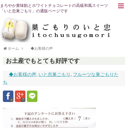
まろやか黄味餡とホワイトチョコレートの高級和風スイーツ
「いと忠巣ごもり」の通販ページです
ホーム
◆お客様の声
お土産でもとても好評です
◆お客様の声
,
いと忠巣ごもり
,
フルーツな巣ごもりた
ち
0