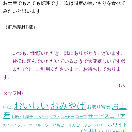
お土産でもとても好評です。次は限定の巣ごもりを食べて
みたいと思います！
（群馬県HT様）
いつもご愛顧いただき、誠にありがとうございます。
皆様に喜んでいただいているようで大変嬉しいです😊
またぜひ、ご利用くださいませ。お待ちしておりま
す。
（ス
タッフM）
おいしい
おみやげ
お土
お取り寄せ
いと忠
産
サービスエリア
コープ
お菓子
しっとり
お祝い
ギフト
コーヒー
ホワイト
フルーツ いちご りんご ぶるーべりー
フルーツ
スイーツ