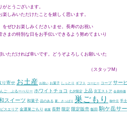
りがとうございます。
お楽しみいただけたことを嬉しく思います。
」をぜひお楽しみくださいませ。長寿のお祝い
さまの特別な日をお手伝いできるよう努めてまいり
いただければ幸いです。どうぞよろしくお願いいた
タッフM）
お土産
サー
取り寄せ
コープ
お菓子
しっとり
お祝い
ギフト
コーヒー
ホワイトチョコ
上品
んご ぶるーべりー
七夕限定
京王ストア
会員特価
巣ごもり
和スイーツ
和菓子
手
品のある
夏、さっぱり
御中元
駒ケ岳サ
長野
限定販売
限定
ビスエリア
金運巣ごもり
飯田
銘菓