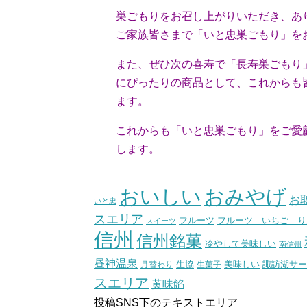
巣ごもりをお召し上がりいただき、あ
ご家族皆さまで「いと忠巣ごもり」を
また、ぜひ次の喜寿で「長寿巣ごも
り
にぴったりの商品として、これからも皆
ます。
これからも「いと忠巣ごもり」をご愛顧
します。
（ス
おいしい
おみやげ
お
いと忠
スエリア
フルーツ いちご り
フルーツ
スイーツ
信州
信州銘菓
冷やして美味しい
南信州
昼神温泉
生協
美味しい
諏訪湖サー
月替わり
生菓子
スエリア
黄味餡
投稿SNS下のテキストエリア