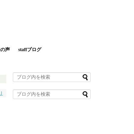
様の声
staffブログ
り