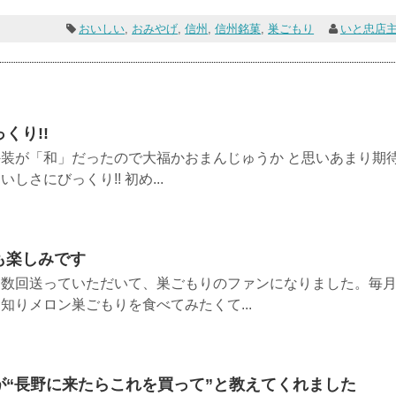
おいしい
,
おみやげ
,
信州
,
信州銘菓
,
巣ごもり
いと忠店
くり!!
装が「和」だったので大福かおまんじゅうか と思いあまり期
さにびっくり!! 初め...
も楽しみです
に数回送っていただいて、巣ごもりのファンになりました。毎
知りメロン巣ごもりを食べてみたくて...
が“長野に来たらこれを買って”と教えてくれました