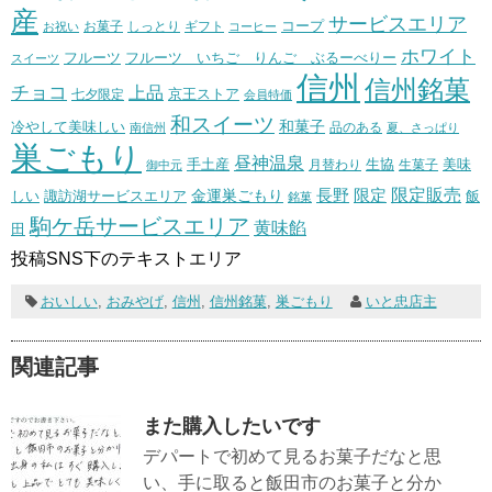
産
サービスエリア
コープ
お菓子
しっとり
お祝い
ギフト
コーヒー
ホワイト
フルーツ いちご りんご ぶるーべりー
フルーツ
スイーツ
信州
信州銘菓
チョコ
上品
七夕限定
京王ストア
会員特価
和スイーツ
和菓子
冷やして美味しい
南信州
品のある
夏、さっぱり
巣ごもり
昼神温泉
生協
美味
手土産
月替わり
御中元
生菓子
長野
限定販売
限定
しい
諏訪湖サービスエリア
金運巣ごもり
飯
銘菓
駒ケ岳サービスエリア
黄味餡
田
投稿SNS下のテキストエリア
おいしい
,
おみやげ
,
信州
,
信州銘菓
,
巣ごもり
いと忠店主
関連記事
また購入したいです
デパートで初めて見るお菓子だなと思
い、手に取ると飯田市のお菓子と分か