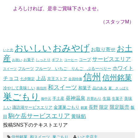
よろしければ、是非ご賞味下さいませ。
（スタッフM）
おいしい
おみやげ
お土
お取り寄せ
いと忠
産
サービスエリア
コープ
お菓子
しっとり
お祝い
ギフト
コーヒー
ホワイト
フルーツ いちご りんご ぶるーべりー
フルーツ
スイーツ
信州
信州銘菓
チョコ
上品
七夕限定
京王ストア
会員特価
和スイーツ
和菓子
冷やして美味しい
南信州
品のある
夏、さっぱり
巣ごもり
昼神温泉
生協
美味
手土産
月替わり
御中元
生菓子
長野
限定販売
限定
しい
諏訪湖サービスエリア
金運巣ごもり
飯
銘菓
駒ケ岳サービスエリア
黄味餡
田
投稿SNS下のテキストエリア
信州銘菓
,
和スイーツ
,
巣ごもり
いと忠店主