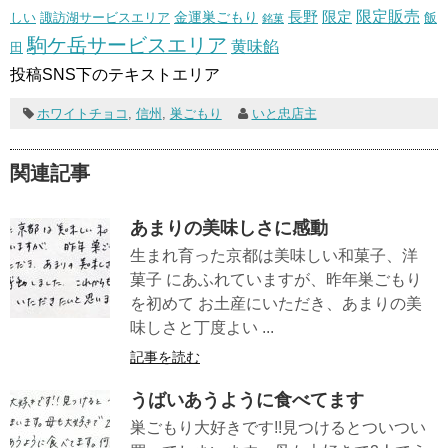
長野
限定販売
限定
しい
諏訪湖サービスエリア
金運巣ごもり
飯
銘菓
駒ケ岳サービスエリア
黄味餡
田
投稿SNS下のテキストエリア
ホワイトチョコ
,
信州
,
巣ごもり
いと忠店主
関連記事
あまりの美味しさに感動
生まれ育った京都は美味しい和菓子、洋
菓子 にあふれていますが、昨年巣ごもり
を初めて お土産にいただき、あまりの美
味しさと丁度よい ...
記事を読む
うばいあうように食べてます
巣ごもり大好きです!!見つけるとついつい