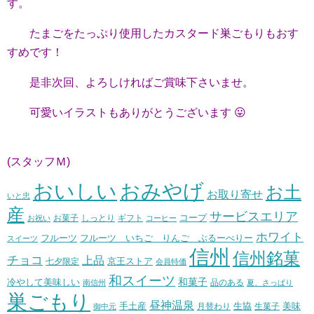
す。
たまごをたっぷり使用したカスタード巣ごもりもおす
すめです！
是非次回、よろしければご賞味下さいませ。
可愛いイラストもありがとうございます 😛
(スタッフＭ)
おいしい
おみやげ
お土
お取り寄せ
いと忠
産
サービスエリア
コープ
お菓子
しっとり
お祝い
ギフト
コーヒー
ホワイト
フルーツ いちご りんご ぶるーべりー
フルーツ
スイーツ
信州
信州銘菓
チョコ
上品
七夕限定
京王ストア
会員特価
和スイーツ
和菓子
冷やして美味しい
南信州
品のある
夏、さっぱり
巣ごもり
昼神温泉
生協
美味
手土産
月替わり
御中元
生菓子