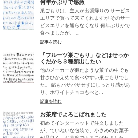
何年かぶりで感激
巣ごもりは、主人が出張帰りの サービス
エリアで買って来てくれますが そのサー
ビスエリアを通らなくなり 何年ぶりかで
食べましたが、 ...
記事を読む
「フルーツ巣ごもり」などはせっか
くだから３種類出したい
他のメーカーが似たような菓子の中でも
甘さひかえめで食べやすい巣ごもりでし
た。 餡もパサパサせずにしっとり感があ
り、ホワイトチョコもべと...
記事を読む
お茶席でよろこばれました
初めてインターネットで注文しました
が、ていねいな包装で、小さめのお菓子
が品良く、お茶席でよろこばれました。