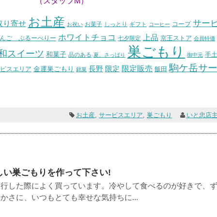
フM）
お土産
サー
取り寄せ
コープ
お菓子
しっとり
お祝い
ギフト
コーヒー
ホワイトチョコ
上品
んご ぶるーべりー
七夕限定
京王ストア
会員特価
巣ごもり
和スイーツ
和菓子
手
品のある
夏、さっぱり
御中元
駒ケ岳サ
長野
限定販売
限定
ビスエリア
金運巣ごもり
飯田
銘菓
お土産
,
サービスエリア
,
巣ごもり
いと忠店
しい巣ごもりを作って下さい!
旅行した際によく買っています。冷やして食べるのが好きで、
かさに、いつもとても幸せな気持ちに...