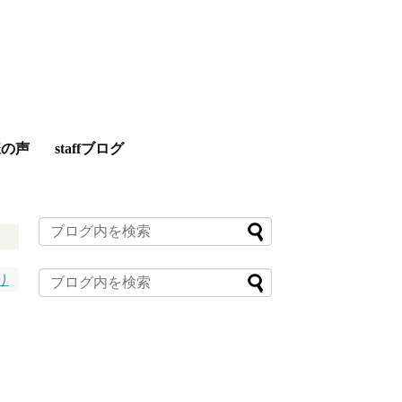
様の声
staffブログ
り