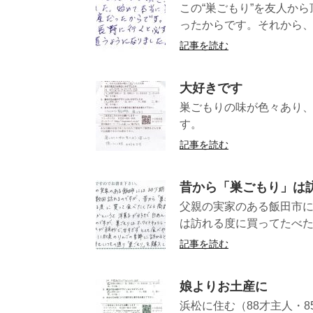
この“巣ごもり”を友人か
ったからです。それから、長
記事を読む
大好きです
巣ごもりの味が色々あり
す。 （
記事を読む
昔から「巣ごもり」は
父親の実家のある飯田市
は訪れる度に買ってたべた
記事を読む
娘よりお土産に
浜松に住む（88才主人・