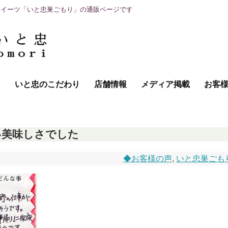
スイーツ「いと忠巣ごもり」の通販ページです
て
いと忠のこだわり
店舗情報
メディア掲載
お客
い美味しさでした
◆お客様の声
,
いと忠巣ごも