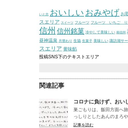
（スタッ
おいしい
おみやげ
お
いと忠
スエリア
フルーツ いちご り
フルーツ
スイーツ
信州
信州銘菓
冷やして美味しい
南信州
昼神温泉
生協
美味しい
諏訪湖サー
月替わり
生菓子
スエリア
黄味餡
投稿SNS下のテキストエリア
関連記事
コロナに負けず、おい
巣ごもりは、飯田方面へ
っしりとしたあんのまろや
記事を読む