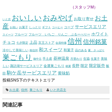
（スタッフM）
おいしい
おみやげ
お土
お取り寄せ
いと忠
産
サービスエリア
コープ
お菓子
しっとり
お祝い
ギフト
コーヒー
ホワイト
フルーツ いちご りんご ぶるーべりー
フルーツ
スイーツ
信州
信州銘菓
チョコ
上品
七夕限定
京王ストア
会員特価
和スイーツ
和菓子
冷やして美味しい
南信州
品のある
夏、さっぱり
巣ごもり
昼神温泉
生協
美味
手土産
月替わり
御中元
生菓子
長野
限定販売
限定
しい
諏訪湖サービスエリア
金運巣ごもり
飯
銘菓
駒ケ岳サービスエリア
黄味餡
田
投稿SNS下のテキストエリア
お土産
,
信州
,
巣ごもり
いと忠店主
関連記事