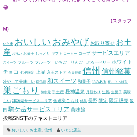
😀
(スタッフ
M)
おいしい
おみやげ
お土
お取り寄せ
いと忠
産
サービスエリア
コープ
お菓子
しっとり
お祝い
ギフト
コーヒー
ホワイト
フルーツ いちご りんご ぶるーべりー
フルーツ
スイーツ
信州
信州銘菓
チョコ
上品
七夕限定
京王ストア
会員特価
和スイーツ
和菓子
冷やして美味しい
南信州
品のある
夏、さっぱり
巣ごもり
昼神温泉
生協
美味
手土産
月替わり
御中元
生菓子
長野
限定販売
限定
しい
諏訪湖サービスエリア
金運巣ごもり
飯
銘菓
駒ケ岳サービスエリア
黄味餡
田
投稿SNS下のテキストエリア
おいしい
,
お土産
,
信州
いと忠店主