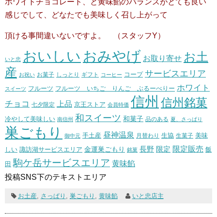
ホワイトチョコレート、と黄味餡のバランスがとても良い
感じでして、どなたでも美味しく召し上がって
頂ける事間違いないですよ。 （スタッフY）
おいしい
おみやげ
お土
お取り寄せ
いと忠
産
サービスエリア
コープ
お菓子
しっとり
お祝い
ギフト
コーヒー
ホワイト
フルーツ いちご りんご ぶるーべりー
フルーツ
スイーツ
信州
信州銘菓
チョコ
上品
七夕限定
京王ストア
会員特価
和スイーツ
和菓子
冷やして美味しい
南信州
品のある
夏、さっぱり
巣ごもり
昼神温泉
生協
美味
手土産
月替わり
御中元
生菓子
長野
限定販売
限定
しい
諏訪湖サービスエリア
金運巣ごもり
飯
銘菓
駒ケ岳サービスエリア
黄味餡
田
投稿SNS下のテキストエリア
お土産
,
さっぱり
,
巣ごもり
,
黄味餡
いと忠店主