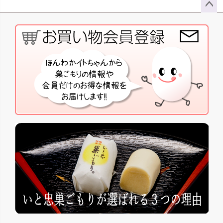
ペー
ジト
ップ
へ