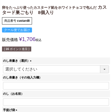
カス
卵をたっぷり使ったカスタード餡をホワイトチョコで包んだ
タード巣ごもり 8個入り
商品番号
custard8
クール便でお届け
¥
1,706
販売価格
税込
[
16
ポイント進呈 ]
のし表書き（選択）
(
必
須
のし表書き（その他入力欄）
)
のし（お名前）
手提げ袋