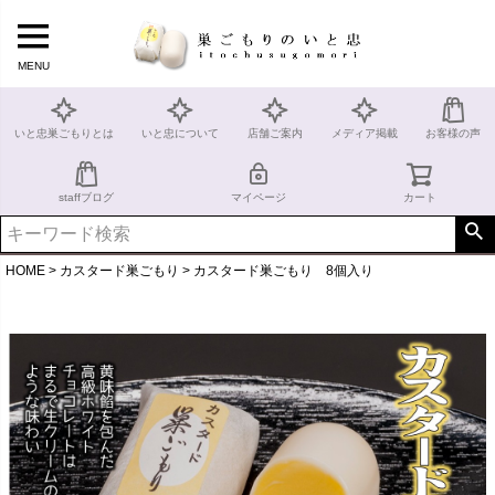
MENU
いと忠巣ごもりとは
いと忠について
店舗ご案内
メディア掲載
お客様の声
staffブログ
マイページ
カート
HOME
カスタード巣ごもり
カスタード巣ごもり 8個入り