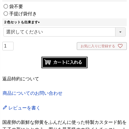
(
袋不要
必
手提げ袋付き
須
)
２色セットも出来ます
(
必
須
)
お気に入りに登録する
返品特約について
商品についてのお問い合わせ
レビューを書く
国産卵の新鮮な卵黄をふんだんに使った特製カスタード餡を