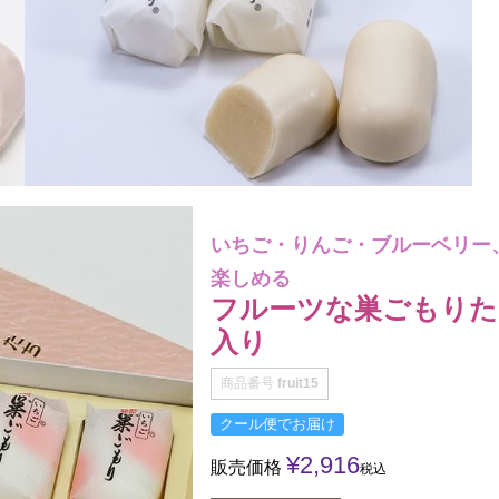
いちご・りんご・ブルーベリー
楽しめる
フルーツな巣ごもりた
入り
商品番号
fruit15
クール便でお届け
¥
2,916
販売価格
税込