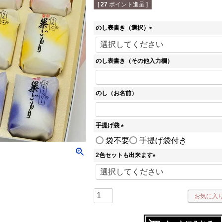
[
27
ポイント進呈 ]
のし表書き（選択）
(
必
須
のし表書き（その他入力欄）
)
のし（お名前）
手提げ袋
(
袋不要
手提げ袋付き
必
2色セットも出来ます
須
)
(
必
須
)
お気に入