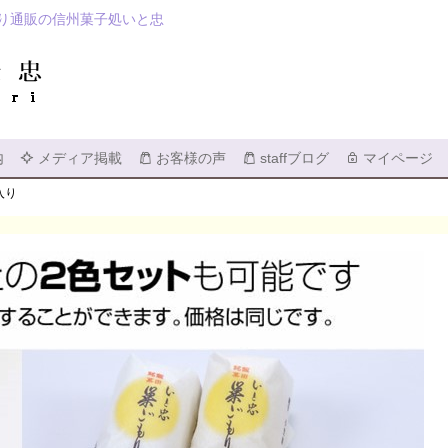
り通販の信州菓子処いと忠
検索
内
メディア掲載
お客様の声
staffブログ
マイページ
入り