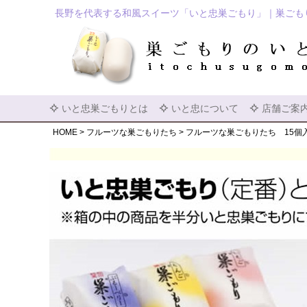
長野を代表する和風スイーツ「いと忠巣ごもり」｜巣ごも
いと忠巣ごもりとは
いと忠について
店舗ご案
HOME
フルーツな巣ごもりたち
フルーツな巣ごもりたち 15個