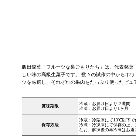
飯田銘菓「フルーツな巣ごもりたち」は、代表銘菓
しい味の高級生菓子です。 数々の試作の中からホ
ツを厳選し、それぞれの果肉をたっぷり使ったピュア
冷蔵：お届け日より２週間
賞味期限
冷凍：お届け日より1ヶ月
冷蔵：冷蔵庫にて10℃以下
保存方法
冷凍：冷凍庫にて保存の上、
なお、解凍後の再冷凍はお避