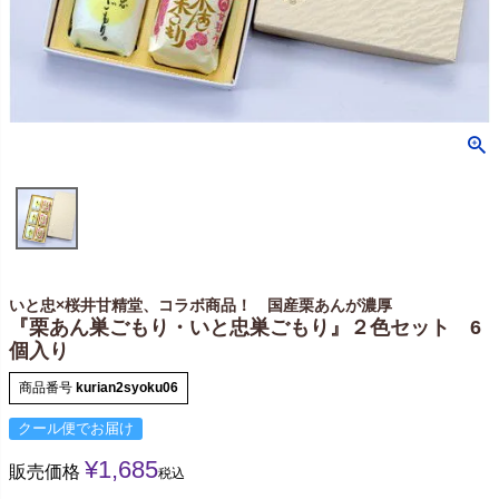
いと忠×桜井甘精堂、コラボ商品！ 国産栗あんが濃厚
『栗あん巣ごもり・いと忠巣ごもり』２色セット 6
個入り
商品番号
kurian2syoku06
クール便でお届け
¥
1,685
販売価格
税込