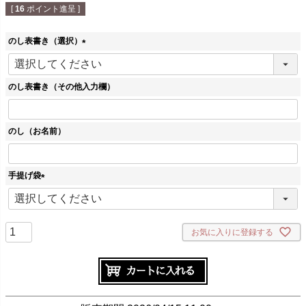
[
16
ポイント進呈 ]
のし表書き（選択）
(
必
須
のし表書き（その他入力欄）
)
のし（お名前）
手提げ袋
(
必
須
)
お気に入りに登録する