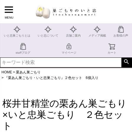
MENU
いと忠巣ごもりとは
いと忠について
店舗ご案内
メディア掲載
お客様の声
staffブログ
マイページ
カート
HOME
栗あん巣ごもり
『栗あん巣ごもり・いと忠巣ごもり』２色セット 6個入り
桜井甘精堂の栗あん巣ごもり
×いと忠巣ごもり ２色セッ
ト