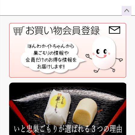
ペー
ジト
ップ
へ