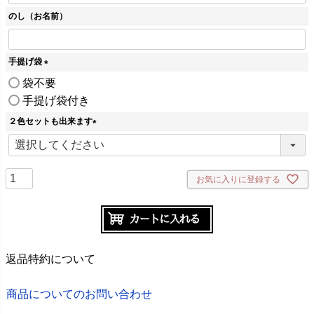
のし（お名前）
手提げ袋
(
袋不要
必
手提げ袋付き
須
)
２色セットも出来ます
(
必
須
)
お気に入りに登録する
返品特約について
商品についてのお問い合わせ