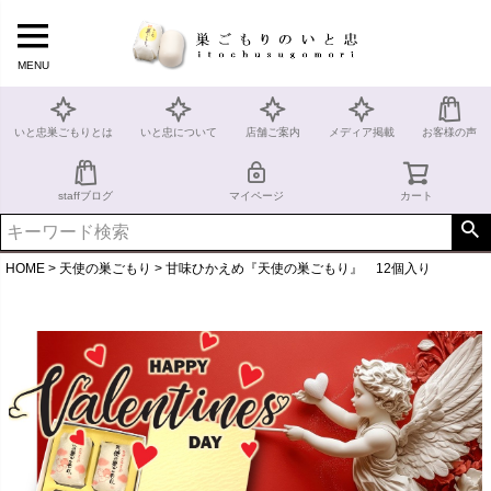
MENU
いと忠巣ごもりとは
いと忠について
店舗ご案内
メディア掲載
お客様の声
staffブログ
マイページ
カート
HOME
天使の巣ごもり
甘味ひかえめ『天使の巣ごもり』 12個入り