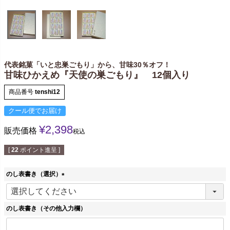
代表銘菓「いと忠巣ごもり」から、甘味30％オフ！
甘味ひかえめ『天使の巣ごもり』 12個入り
商品番号
tenshi12
クール便でお届け
¥
2,398
販売価格
税込
[
22
ポイント進呈 ]
のし表書き（選択）
(
必
須
のし表書き（その他入力欄）
)