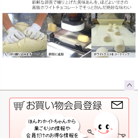
ペー
ジト
ップ
へ