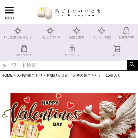
MENU
いと忠巣ごもりとは
いと忠について
店舗ご案内
メディア掲載
お客様の声
staffブログ
マイページ
カート
HOME
天使の巣ごもり
甘味ひかえめ『天使の巣ごもり』 15個入り