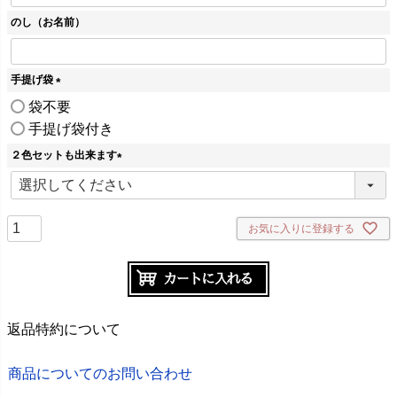
のし（お名前）
手提げ袋
(
袋不要
必
手提げ袋付き
須
)
２色セットも出来ます
(
必
須
)
お気に入りに登録する
返品特約について
商品についてのお問い合わせ