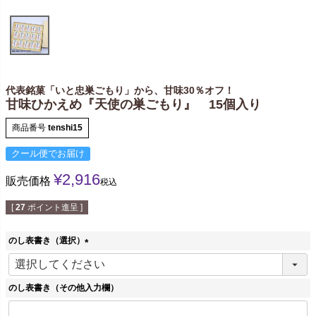
代表銘菓「いと忠巣ごもり」から、甘味30％オフ！
甘味ひかえめ『天使の巣ごもり』 15個入り
商品番号
tenshi15
クール便でお届け
¥
2,916
販売価格
税込
[
27
ポイント進呈 ]
のし表書き（選択）
(
必
須
のし表書き（その他入力欄）
)