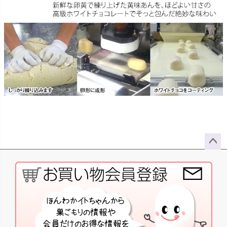
ペー
ジト
ップ
へ