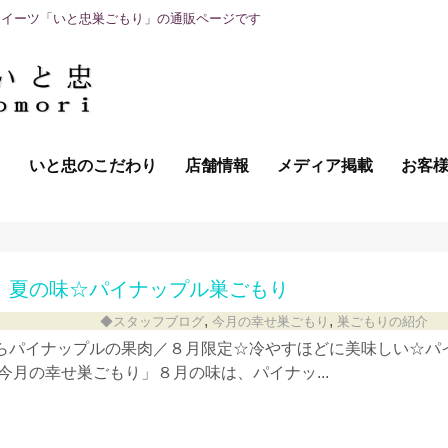
スイーツ「いと忠巣ごもり」の通販ページです
て
いと忠のこだわり
店舗情報
メディア掲載
お客
 夏の味☆パイナップル巣ごもり
,
,
◆スタッフブログ
今月の幸せ巣ごもり
巣ごもりの紹介
らパイナップルの果肉／８月限定☆冷やすほどに美味しい☆パ
今月の幸せ巣ごもり」８月の味は、パイナッ...