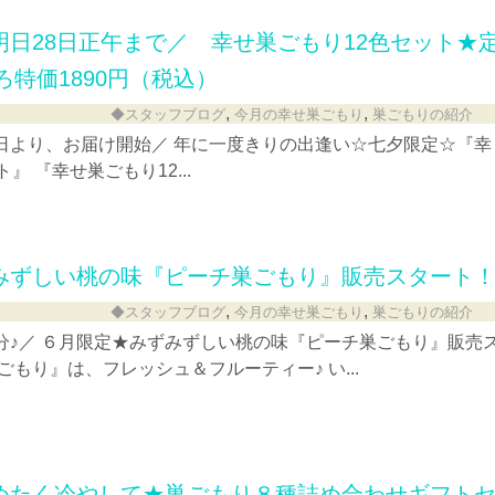
日28日正午まで／ 幸せ巣ごもり12色セット★
ろ特価1890円（税込）
,
,
◆スタッフブログ
今月の幸せ巣ごもり
巣ごもりの紹介
日より、お届け開始／ 年に一度きりの出逢い☆七夕限定☆『幸
』 『幸せ巣ごもり12...
みずしい桃の味『ピーチ巣ごもり』販売スタート
,
,
◆スタッフブログ
今月の幸せ巣ごもり
巣ごもりの紹介
分♪／ ６月限定★みずみずしい桃の味『ピーチ巣ごもり』販売
ごもり』は、フレッシュ＆フルーティー♪ い...
めたく冷やして★巣ごもり８種詰め合わせギフト