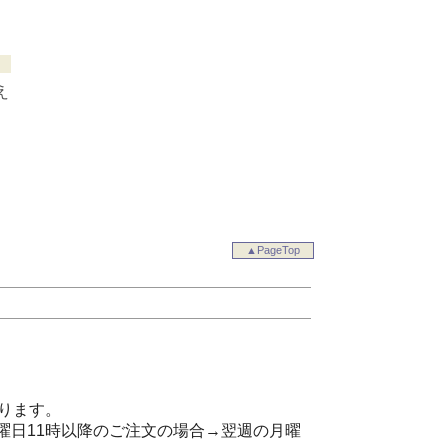
え
▲PageTop
ります。
曜日11時以降のご注文の場合→翌週の月曜