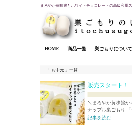
まろやか黄味餡とホワイトチョコレートの高級和風
HOME
商品一覧
巣ごもりについ
お中元
一覧
販売スタート！
＼まろやか黄味餡か
ナップル巣ごもり 「
記事を読む