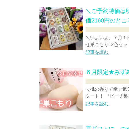
＼ご予約特価は明
価2160円のとこ
＼いよいよ、７月１
せ巣ごもり12色セット
記事を読む
６月限定★みず
＼桃の香りで幸せ気
タート！ 『ピーチ巣
記事を読む
夏ギフトに、つ