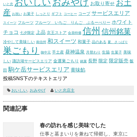
おいしい
おみやげ
お土
お取り寄せ
いと忠
産
サービスエリア
コープ
お菓子
しっとり
お祝い
ギフト
コーヒー
ホワイト
フルーツ いちご りんご ぶるーべりー
フルーツ
スイーツ
信州
信州銘菓
チョコ
上品
七夕限定
京王ストア
会員特価
和スイーツ
和菓子
冷やして美味しい
南信州
品のある
夏、さっぱり
巣ごもり
昼神温泉
生協
美味
手土産
月替わり
御中元
生菓子
長野
限定販売
限定
しい
諏訪湖サービスエリア
金運巣ごもり
飯
銘菓
駒ケ岳サービスエリア
黄味餡
田
投稿SNS下のテキストエリア
おいしい
,
おみやげ
いと忠店主
関連記事
春の訪れを感じ美味でした
仕事と墓まいりを兼ねて帰郷し、東京に