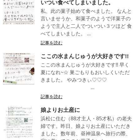
いつい食べてしまいました。
私、此の菓子始めて食べました。 なんと
言いませうか、和菓子のようで洋菓子の
ようで主人と二人でついつい３ツほど 食
べてしまいました。 ...
記事を読む
ここの水まんじゅうが大好きです!!
ここの水まんじゅうが大好きです!! 早く
夏になれ~☆ 巣ごもりもおいしくいただ
きました。 やみつきぃ♡♡♡
...
記事を読む
娘よりお土産に
浜松に住む（88才主人・85才私）の老夫
婦です。昨日、娘よりお土産にいただき
ました。数年前、昼神温泉へ旅行の際、