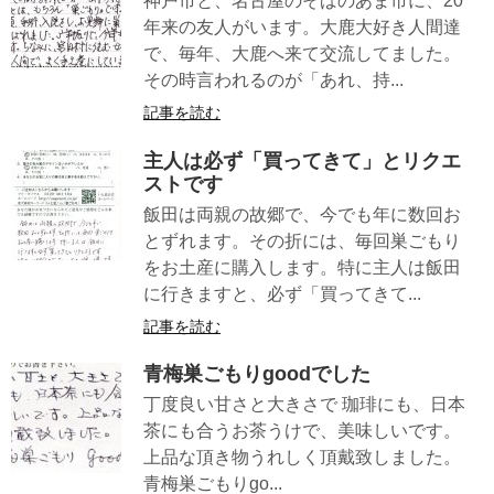
神戸市と、名古屋のそばのあま市に、20
年来の友人がいます。大鹿大好き人間達
で、毎年、大鹿へ来て交流してました。
その時言われるのが「あれ、持...
記事を読む
主人は必ず「買ってきて」とリクエ
ストです
飯田は両親の故郷で、今でも年に数回お
とずれます。その折には、毎回巣ごもり
をお土産に購入します。特に主人は飯田
に行きますと、必ず「買ってきて...
記事を読む
青梅巣ごもりgoodでした
丁度良い甘さと大きさで 珈琲にも、日本
茶にも合うお茶うけで、美味しいです。
上品な頂き物うれしく頂戴致しました。
青梅巣ごもりgo...