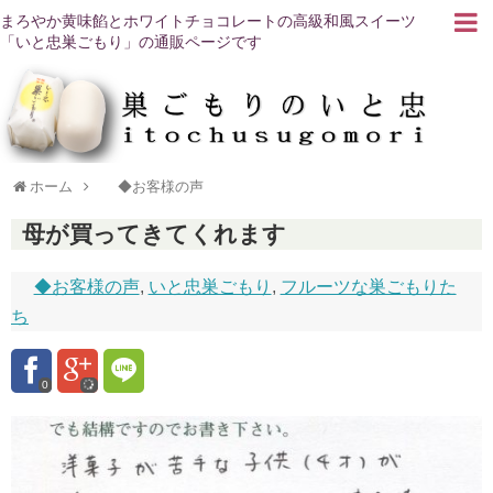
まろやか黄味餡とホワイトチョコレートの高級和風スイーツ
「いと忠巣ごもり」の通販ページです
ホーム
◆お客様の声
母が買ってきてくれます
◆お客様の声
,
いと忠巣ごもり
,
フルーツな巣ごもりた
ち
0