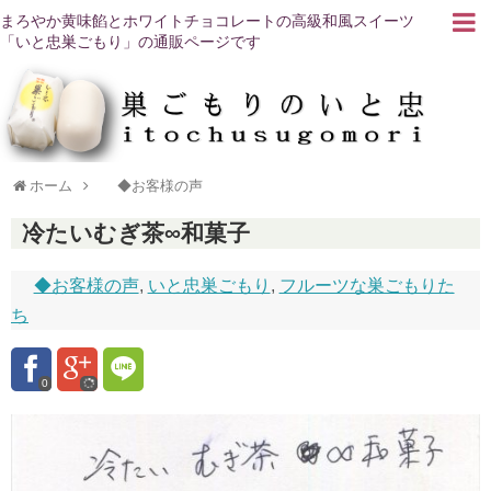
まろやか黄味餡とホワイトチョコレートの高級和風スイーツ
「いと忠巣ごもり」の通販ページです
ホーム
◆お客様の声
冷たいむぎ茶∞和菓子
◆お客様の声
,
いと忠巣ごもり
,
フルーツな巣ごもりた
ち
0