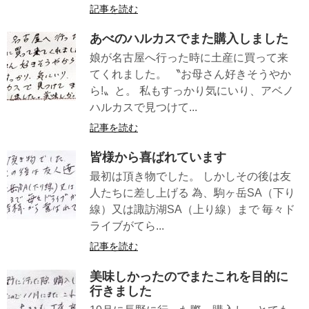
記事を読む
あべのハルカスでまた購入しました
娘が名古屋へ行った時に土産に買って来
てくれました。 〝お母さん好きそうやか
ら!〟と。 私もすっかり気にいり、アベノ
ハルカスで見つけて...
記事を読む
皆様から喜ばれています
最初は頂き物でした。 しかしその後は友
人たちに差し上げる 為、駒ヶ岳SA（下り
線）又は諏訪湖SA（上り線）まで 毎々ド
ライブがてら...
記事を読む
美味しかったのでまたこれを目的に
行きました