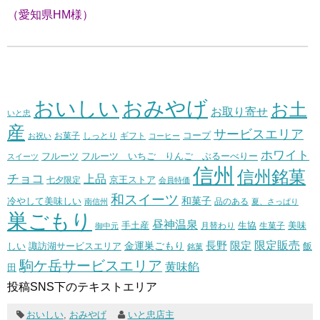
（愛知県HM様）
おいしい
おみやげ
お土
お取り寄せ
いと忠
産
サービスエリア
コープ
お菓子
しっとり
お祝い
ギフト
コーヒー
ホワイト
フルーツ いちご りんご ぶるーべりー
フルーツ
スイーツ
信州
信州銘菓
チョコ
上品
七夕限定
京王ストア
会員特価
和スイーツ
和菓子
冷やして美味しい
南信州
品のある
夏、さっぱり
巣ごもり
昼神温泉
生協
美味
手土産
月替わり
御中元
生菓子
長野
限定販売
限定
しい
諏訪湖サービスエリア
金運巣ごもり
飯
銘菓
駒ケ岳サービスエリア
黄味餡
田
投稿SNS下のテキストエリア
おいしい
,
おみやげ
いと忠店主