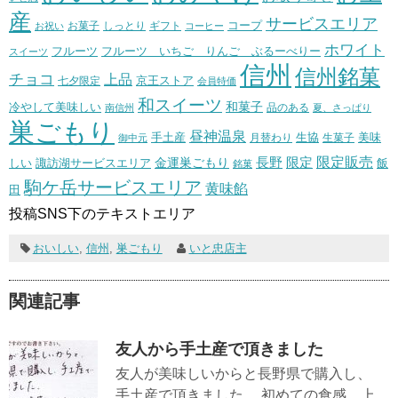
産
サービスエリア
コープ
お菓子
しっとり
お祝い
ギフト
コーヒー
ホワイト
フルーツ いちご りんご ぶるーべりー
フルーツ
スイーツ
信州
信州銘菓
チョコ
上品
七夕限定
京王ストア
会員特価
和スイーツ
和菓子
冷やして美味しい
南信州
品のある
夏、さっぱり
巣ごもり
昼神温泉
生協
美味
手土産
月替わり
御中元
生菓子
長野
限定販売
限定
しい
諏訪湖サービスエリア
金運巣ごもり
飯
銘菓
駒ケ岳サービスエリア
黄味餡
田
投稿SNS下のテキストエリア
おいしい
,
信州
,
巣ごもり
いと忠店主
関連記事
友人から手土産で頂きました
友人が美味しいからと長野県で購入し、
手土産で頂きました。 初めての食感、上