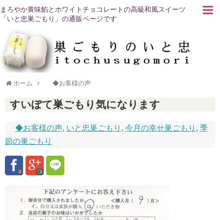
まろやか黄味餡とホワイトチョコレートの高級和風スイーツ
「いと忠巣ごもり」の通販ページです
ホーム
◆お客様の声
すいぽて巣ごもり気になります
◆お客様の声
,
いと忠巣ごもり
,
今月の幸せ巣ごもり
,
季
節の巣ごもり
0