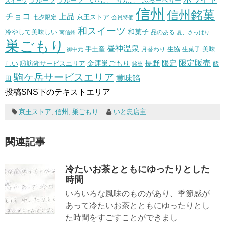
フルーツ いちご りんご ぶるーべりー
フルーツ
スイーツ
信州
信州銘菓
チョコ
上品
七夕限定
京王ストア
会員特価
和スイーツ
和菓子
冷やして美味しい
南信州
品のある
夏、さっぱり
巣ごもり
昼神温泉
生協
美味
手土産
月替わり
御中元
生菓子
長野
限定販売
限定
しい
諏訪湖サービスエリア
金運巣ごもり
飯
銘菓
駒ケ岳サービスエリア
黄味餡
田
投稿SNS下のテキストエリア
京王ストア
,
信州
,
巣ごもり
いと忠店主
関連記事
冷たいお茶とともにゆったりとした
時間
いろいろな風味のものがあり、季節感が
あって冷たいお茶とともにゆったりとし
た時間をすごすことができまし