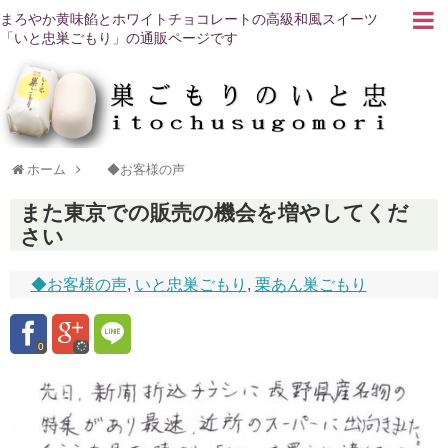
まろやか黄味餡とホワイトチョコレートの高級和風スイーツ
「いと忠巣ごもり」の通販ページです
ホーム
◆お客様の声
また東京での販売の機会を増やしてくだ
さい
◆お客様の声
,
いと忠巣ごもり
,
栗あん巣ごもり
0