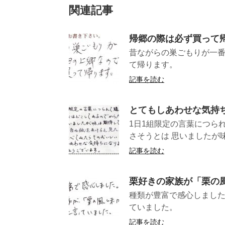
関連記事
帰郷の際は必ず買って
昔ながらの巣ごもりが一
て帰りま
記事を読む
とてもしあわせな気持
1日1組限定の言葉につら
さそうとは 思いましたが味
記事を読む
栗好きの家族が「栗の
種類が豊富で感心しまし
ていまし
記事を読む