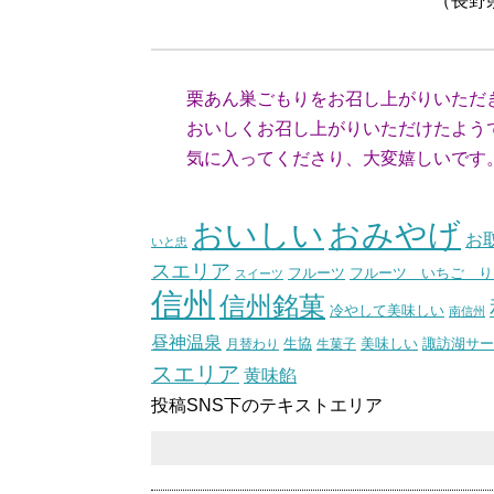
（長野県SY
栗あん巣ごもりをお召し上がりいただ
おいしくお召し上がりいただけたよう
気に入ってくださり、大変嬉しいです
（スタッ
おいしい
おみやげ
お
いと忠
スエリア
フルーツ いちご り
フルーツ
スイーツ
信州
信州銘菓
冷やして美味しい
南信州
昼神温泉
生協
美味しい
諏訪湖サー
月替わり
生菓子
スエリア
黄味餡
投稿SNS下のテキストエリア