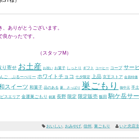
様）
き、ありがとうございます。
で良かったです。
。
フM）
お土産
サー
取り寄せ
コープ
お菓子
しっとり
お祝い
ギフト
コーヒー
ホワイトチョコ
上品
んご ぶるーべりー
七夕限定
京王ストア
会員特価
巣ごもり
和スイーツ
和菓子
手
品のある
夏、さっぱり
御中元
駒ケ岳サ
長野
限定販売
限定
ビスエリア
金運巣ごもり
飯田
銘菓
おいしい
,
おみやげ
,
信州
,
巣ごもり
いと忠店