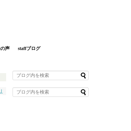
様の声
staffブログ
り