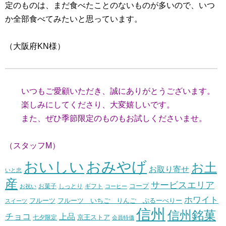
定のものは、まだ食べたことのないものが多いので、いつ
か全部食べてみたいと思っています。
（大阪府KN様）
いつもご愛顧いただき、誠にありがとうございます。
楽しみにしてくださり、大変嬉しいです。
また、ぜひ季節限定のものもお試しくださいませ。
（スタッフM）
おいしい
おみやげ
お土
お取り寄せ
いと忠
産
サービスエリア
コープ
お菓子
しっとり
お祝い
ギフト
コーヒー
ホワイト
フルーツ いちご りんご ぶるーべりー
フルーツ
スイーツ
信州
信州銘菓
チョコ
上品
七夕限定
京王ストア
会員特価