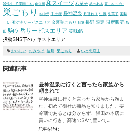
和スイーツ
和菓子
冷やして美味しい
南信州
品のある
夏、さっぱり
巣ごもり
昼神温泉
生協
美味
手土産
月替わり
御中元
生菓子
長野
限定販売
限定
しい
諏訪湖サービスエリア
金運巣ごもり
飯
銘菓
駒ケ岳サービスエリア
黄味餡
田
投稿SNS下のテキストエリア
おいしい
,
おみやげ
,
信州
,
巣ごもり
いと忠店主
関連記事
昼神温泉に行くと言ったら家族から
頼まれて
昼神温泉に行くと言ったら家族から頼ま
れ、初めて御社の商品を知りました。要
冷蔵であるとは分からず、飯田の本店に
買いに行き、高速のSAで置いて...
記事を読む