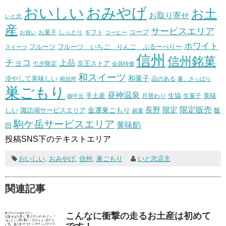
おいしい
おみやげ
お土
お取り寄せ
いと忠
産
サービスエリア
コープ
お菓子
しっとり
お祝い
ギフト
コーヒー
ホワイト
フルーツ いちご りんご ぶるーべりー
フルーツ
スイーツ
信州
信州銘菓
チョコ
上品
七夕限定
京王ストア
会員特価
和スイーツ
和菓子
冷やして美味しい
南信州
品のある
夏、さっぱり
巣ごもり
昼神温泉
生協
美味
手土産
月替わり
御中元
生菓子
長野
限定販売
限定
しい
諏訪湖サービスエリア
金運巣ごもり
飯
銘菓
駒ケ岳サービスエリア
黄味餡
田
投稿SNS下のテキストエリア
おいしい
,
おみやげ
,
信州
,
巣ごもり
いと忠店主
関連記事
こんなに衝撃の走るお土産は初めて