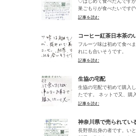
♡はじめて食べたんです
巣ごもりが食べたいです(^O^
記事を読む
コーヒー紅茶日本茶の
フルーツ味は初めて食べ
れにも合い
記事を読む
生協の宅配
生協の宅配で初めて購入し
たです。 ネットで又、購入
記事を読む
神奈川県で売られてい
長野県出身の者です。い