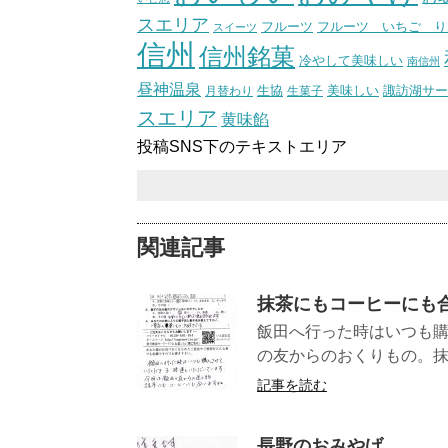
スエリア
フルーツ いちご り
フルーツ
スイーツ
信州
信州銘菓
冷やして美味しい
南信州
昼神温泉
生協
美味しい
諏訪湖サー
月替わり
生菓子
スエリア
黄味餡
投稿SNS下のテキストエリア
関連記事
抹茶にもコーヒーにも
飯田へ行った時はいつも
の友からのおくりもの。抹
記事を読む
長野のおみやげ