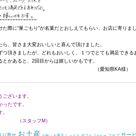
けた際に“巣ごもり”が名菓だとおしえてもらい、お店に寄りま
たら、皆さま大変おいしいと喜んで頂けました。
ずつ頂きましたが、どれもおいしく、１つでとても満足できる
るとかあると、2回目からは嬉しいかもです。
県KA様）
うございます。
かったです。
す。
フM）
お土産
サー
取り寄せ
コープ
お菓子
しっとり
お祝い
ギフト
コーヒー