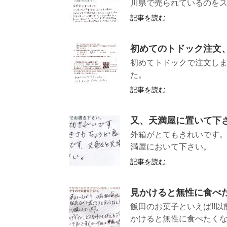
川県で売られているのをス
記事を読む
初めてのトドック注文
初めてトドックで注文し
た。 （北
記事を読む
又、天満屋に置いて下
外箱がとてもきれいです。
満屋において下
記事を読む
見かけると無性に食べ
飯田のお菓子といえば!!
かけると無性に食べたくなり