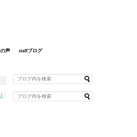
様の声
staffブログ
り