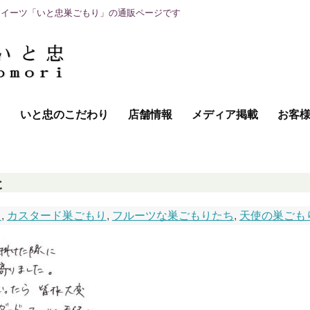
スイーツ「いと忠巣ごもり」の通販ページです
て
いと忠のこだわり
店舗情報
メディア掲載
お客
た
り
,
カスタード巣ごもり
,
フルーツな巣ごもりたち
,
天使の巣ごも