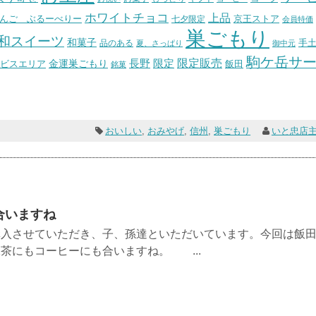
ホワイトチョコ
上品
んご ぶるーべりー
七夕限定
京王ストア
会員特価
巣ごもり
和スイーツ
和菓子
手
品のある
夏、さっぱり
御中元
駒ケ岳サ
長野
限定販売
限定
ビスエリア
金運巣ごもり
飯田
銘菓
おいしい
,
おみやげ
,
信州
,
巣ごもり
いと忠店
合いますね
購入させていただき、子、孫達といただいています。今回は飯
茶にもコーヒーにも合いますね。 ...