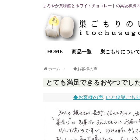
まろやか黄味餡とホワイトチョコレートの高級和風
HOME
商品一覧
巣ごもりについ
ホーム
◆お客様の声
とても満足できるおやつでし
◆お客様の声
,
いと忠巣ごも