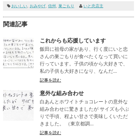
おいしい
,
おみやげ
,
信州
,
巣ごもり
いと忠店主
関連記事
これからも応援しています
飯田に祖母の家があり、行く度にいと忠
さんの巣ごもりが食べたくなって買いに
行っています。子供の頃から大好きで、
私の子供も大好きになり、なんだ...
記事を読む
意外な組み合わせ
白あんとホワイトチョコレートの意外な
組み合わせに驚きましたが サイズも小ぶ
りで手頃、程よい甘さで美味しくいただ
きました。 （東京都調...
記事を読む