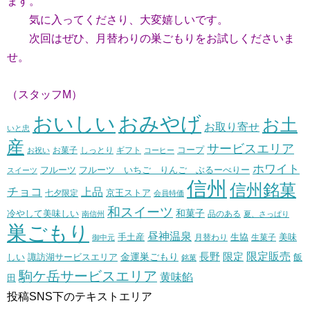
ます。
気に入ってくださり、大変嬉しいです。
次回はぜひ、月替わりの巣ごもりをお試しくださいま
せ。
（スタッフM）
おいしい
おみやげ
お土
お取り寄せ
いと忠
産
サービスエリア
コープ
お菓子
しっとり
お祝い
ギフト
コーヒー
ホワイト
フルーツ いちご りんご ぶるーべりー
フルーツ
スイーツ
信州
信州銘菓
チョコ
上品
七夕限定
京王ストア
会員特価
和スイーツ
和菓子
冷やして美味しい
南信州
品のある
夏、さっぱり
巣ごもり
昼神温泉
生協
美味
手土産
月替わり
御中元
生菓子
長野
限定販売
限定
しい
諏訪湖サービスエリア
金運巣ごもり
飯
銘菓
駒ケ岳サービスエリア
黄味餡
田
投稿SNS下のテキストエリア