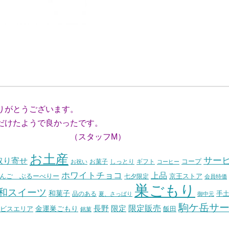
りがとうございます。
けたようで良かったです。
ッフM）
お土産
サー
取り寄せ
コープ
お菓子
しっとり
お祝い
ギフト
コーヒー
ホワイトチョコ
上品
んご ぶるーべりー
七夕限定
京王ストア
会員特価
巣ごもり
和スイーツ
和菓子
手
品のある
夏、さっぱり
御中元
駒ケ岳サ
長野
限定販売
限定
ビスエリア
金運巣ごもり
飯田
銘菓