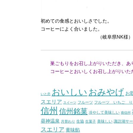
初めての食感とおいしさでした。
コーヒーによく合いました。
（岐阜県NK様）
巣ごもりをお召し上がりいただき、あ
コーヒーとおいしくお召し上がりいただ
（スタ
おいしい
おみやげ
お
いと忠
スエリア
フルーツ いちご り
フルーツ
スイーツ
信州
信州銘菓
冷やして美味しい
南信州
昼神温泉
生協
美味しい
諏訪湖サー
月替わり
生菓子
スエリア
黄味餡