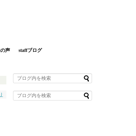
様の声
staffブログ
り