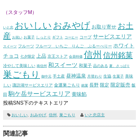
（スタッフM）
おいしい
おみやげ
お土
お取り寄せ
いと忠
産
サービスエリア
コープ
お菓子
しっとり
お祝い
ギフト
コーヒー
ホワイト
フルーツ いちご りんご ぶるーべりー
フルーツ
スイーツ
信州
信州銘菓
チョコ
上品
七夕限定
京王ストア
会員特価
和スイーツ
和菓子
冷やして美味しい
南信州
品のある
夏、さっぱり
巣ごもり
昼神温泉
生協
美味
手土産
月替わり
御中元
生菓子
長野
限定販売
限定
しい
諏訪湖サービスエリア
金運巣ごもり
飯
銘菓
駒ケ岳サービスエリア
黄味餡
田
投稿SNS下のテキストエリア
おいしい
,
おみやげ
,
信州
,
巣ごもり
いと忠店主
関連記事