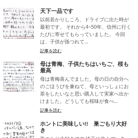
天下一品です
以前若かりしころ、ドライブに出た時が
最初です。 それから4~50年、信州に行く
たびに寄せてもらっていました。 今回
は、子供が孫つれて...
記事を読む
母は青梅、子供たちはいちご、桜も
最高
母は青梅喜んでました。母の日の自分へ
のごほうびを兼ねて、母といっしょにお
茶をしたいなと思い購入して実家へ出か
けました。どうしても桜味が食べ...
記事を読む
ホントに美味しい!! 巣ごもり大好
き