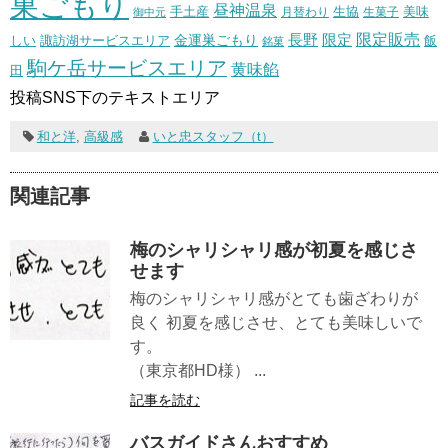
巣ごもり
昼神温泉
生協
美味
手土産
月替わり
御中元
生菓子
長野
限定販売
限定
しい
諏訪湖サービスエリア
金運巣ごもり
飯
銘菓
駒ケ岳サービスエリア
黄味餡
田
投稿SNS下のテキストエリア
和と洋
,
高級感
いと忠スタッフ（t）
関連記事
梅のシャリシャリ感が初夏を感じさ
せます
梅のシャリシャリ感がとても歯ざわりが
良く 初夏を感じさせ、とても美味しいで
す。
（東京都HD様） ...
記事を読む
バスガイドさんおすすめ