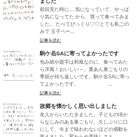
ました
前回見た時に… 気になっていて、やっぱ
り気になってた から、買って食べてみま
した。 たべてびっくり♡♡とても私ごの
みで 玉子ペー...
記事を読む
駒ケ岳SAに寄ってよかったです
包み紙や題字は和風なのに、食べてみた
ら洋風！おいしい～。栗あん巣ごもりの
季節が待ち遠しいです。駒ケ岳SAに寄っ
てよかったです。 ...
記事を読む
故郷を懐かしく思い出しました
友人からいただきました。子どもの頃か
らなじみのある巣ごもり。久しぶりに口
にして、今まで味わわないほどの感動を
覚えました。変わらぬ美味しさと...