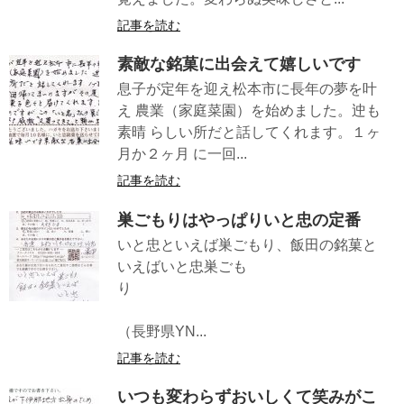
記事を読む
素敵な銘菓に出会えて嬉しいです
息子が定年を迎え松本市に長年の夢を叶
え 農業（家庭菜園）を始めました。迚も
素晴 らしい所だと話してくれます。１ヶ
月か２ヶ月 に一回...
記事を読む
巣ごもりはやっぱりいと忠の定番
いと忠といえば巣ごもり、飯田の銘菓と
いえばいと忠巣ごも
り
（長野県YN...
記事を読む
いつも変わらずおいしくて笑みがこ