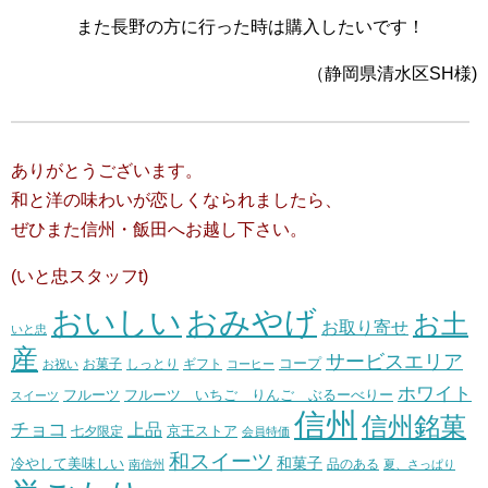
また長野の方に行った時は購入したいです！
（静岡県清水区SH様)
ありがとうございます。
和と洋の味わいが恋しくなられましたら、
ぜひまた信州・飯田へお越し下さい。
(いと忠スタッフt)
おいしい
おみやげ
お土
お取り寄せ
いと忠
産
サービスエリア
コープ
お菓子
しっとり
お祝い
ギフト
コーヒー
ホワイト
フルーツ いちご りんご ぶるーべりー
フルーツ
スイーツ
信州
信州銘菓
チョコ
上品
七夕限定
京王ストア
会員特価
和スイーツ
和菓子
冷やして美味しい
南信州
品のある
夏、さっぱり