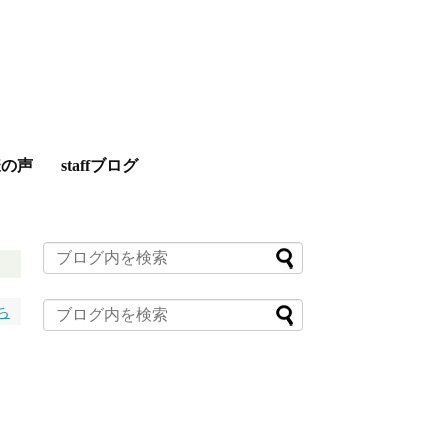
様の声
staffブログ
ち