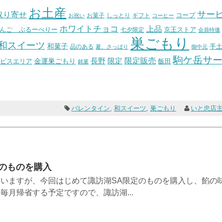
お土産
サー
取り寄せ
コープ
お菓子
しっとり
お祝い
ギフト
コーヒー
ホワイトチョコ
上品
んご ぶるーべりー
七夕限定
京王ストア
会員特価
巣ごもり
和スイーツ
和菓子
手
品のある
夏、さっぱり
御中元
駒ケ岳サ
長野
限定販売
限定
ビスエリア
金運巣ごもり
飯田
銘菓
バレンタイン
,
和スイーツ
,
巣ごもり
いと忠店
のものを購入
いますが、今回はじめて諏訪湖SA限定のものを購入し、餡の
毎月帰省する予定ですので、諏訪湖...