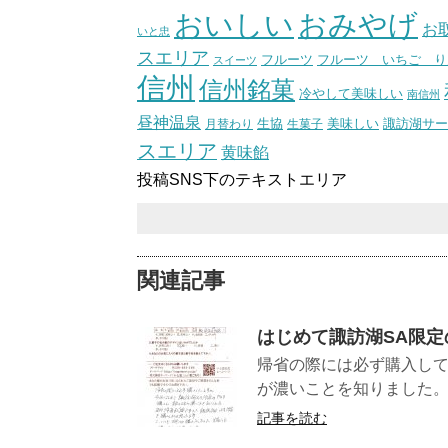
おいしい
おみやげ
お
いと忠
スエリア
フルーツ いちご り
フルーツ
スイーツ
信州
信州銘菓
冷やして美味しい
南信州
昼神温泉
生協
美味しい
諏訪湖サー
月替わり
生菓子
スエリア
黄味餡
投稿SNS下のテキストエリア
関連記事
はじめて諏訪湖SA限定
帰省の際には必ず購入して
が濃いことを知りました。
記事を読む