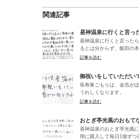
関連記事
昼神温泉に行くと言っ
昼神温泉に行くと言った
るとは分からず、飯田の本店
記事を読む
御祝いをしていただい
長寿巣ごもりは、金箔がほ
うれしくなり
記事を読む
おとぎ亭光風のおもてな
昼神温泉のおとぎ亭光風に
用に購入して毎日1個ずつ美