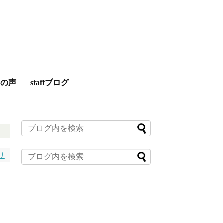
様の声
staffブログ
り