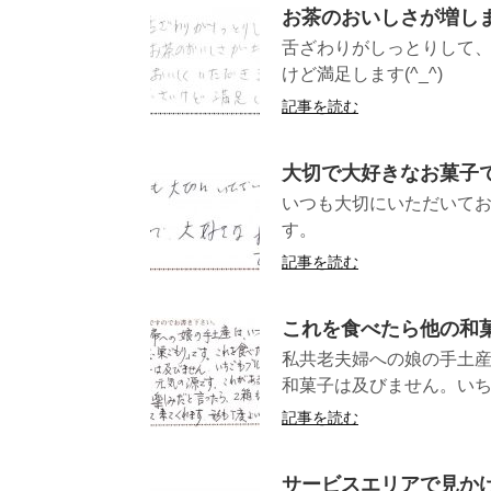
お茶のおいしさが増し
舌ざわりがしっとりして
けど満足します
記事を読む
大切で大好きなお菓子
いつも大切にいただいて
す。 （長野県
記事を読む
これを食べたら他の和
私共老夫婦への娘の手土
和菓子は及びません。いち
記事を読む
サービスエリアで見か