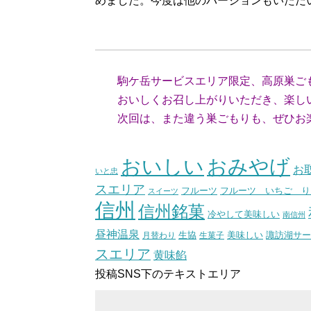
めました。今度は他のバージョンもいただ
（福岡
駒ケ岳サービスエリア限定、高原巣ご
おいしくお召し上がりいただき、楽しい
次回は、また違う巣ごもりも、ぜひお
（スタ
おいしい
おみやげ
お
いと忠
スエリア
フルーツ いちご り
フルーツ
スイーツ
信州
信州銘菓
冷やして美味しい
南信州
昼神温泉
生協
美味しい
諏訪湖サー
月替わり
生菓子
スエリア
黄味餡
投稿SNS下のテキストエリア