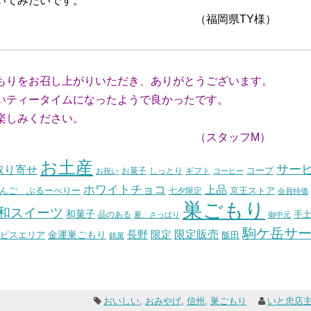
いてみたいです。
県TY様）
もりをお召し上がりいただき、ありがとうございます。
ティータイムになったようで良かったです。
楽しみください。
ッフM）
お土産
サー
取り寄せ
コープ
お菓子
しっとり
お祝い
ギフト
コーヒー
ホワイトチョコ
上品
んご ぶるーべりー
七夕限定
京王ストア
会員特価
巣ごもり
和スイーツ
和菓子
手
品のある
夏、さっぱり
御中元
駒ケ岳サ
長野
限定販売
限定
ビスエリア
金運巣ごもり
飯田
銘菓
おいしい
,
おみやげ
,
信州
,
巣ごもり
いと忠店