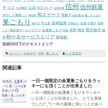
信州
信州銘菓
チョコ
上品
七夕限定
京王ストア
会員特価
和スイーツ
和菓子
冷やして美味しい
南信州
品のある
夏、さっぱり
巣ごもり
昼神温泉
生協
美味
手土産
月替わり
御中元
生菓子
長野
限定販売
限定
しい
諏訪湖サービスエリア
金運巣ごもり
飯
銘菓
駒ケ岳サービスエリア
黄味餡
田
投稿SNS下のテキストエリア
おいしい
,
おみやげ
,
信州
,
巣ごもり
いと忠店主
関連記事
一日一個限定の金運巣ごもりをラッ
キーにも頂くことが出来ました
一日一個限定の金運巣ごもりをラッキー
にも頂くことが出来ました。 とても美味
でした(^_^) 一年の最後に良いことがあっ