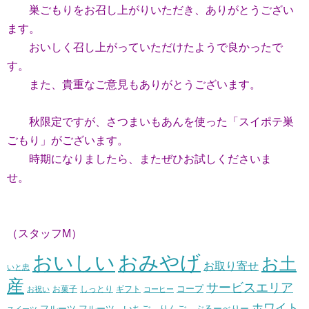
巣ごもりをお召し上がりいただき、ありがとうござい
ます。
おいしく召し上がっていただけたようで良かったで
す。
また、貴重なご意見もありがとうございます。
秋限定ですが、さつまいもあんを使った「スイポテ巣
ごもり」がございます。
時期になりましたら、またぜひお試しくださいま
せ。
（スタッフM）
おいしい
おみやげ
お土
お取り寄せ
いと忠
産
サービスエリア
コープ
お菓子
しっとり
お祝い
ギフト
コーヒー
ホワイト
フルーツ いちご りんご ぶるーべりー
フルーツ
スイーツ