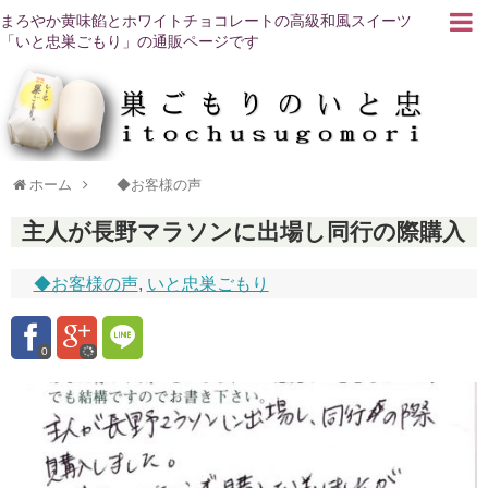
まろやか黄味餡とホワイトチョコレートの高級和風スイーツ
「いと忠巣ごもり」の通販ページです
ホーム
◆お客様の声
主人が長野マラソンに出場し同行の際購入
◆お客様の声
,
いと忠巣ごもり
0