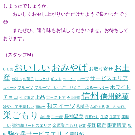
しまったでしょうか。
おいしくお召し上がりいただけたようで良かったです
😊
またぜひ、違う味もお試しくださいませ。お待ちして
おります。
（スタッフM）
おいしい
おみやげ
お土
お取り寄せ
いと忠
産
サービスエリア
コープ
お菓子
しっとり
お祝い
ギフト
コーヒー
ホワイト
フルーツ いちご りんご ぶるーべりー
フルーツ
スイーツ
信州
信州銘菓
チョコ
上品
七夕限定
京王ストア
会員特価
和スイーツ
和菓子
冷やして美味しい
南信州
品のある
夏、さっぱり
巣ごもり
昼神温泉
生協
美味
手土産
月替わり
御中元
生菓子
長野
限定販売
限定
しい
諏訪湖サービスエリア
金運巣ごもり
飯
銘菓
駒ケ岳サービスエリア
黄味餡
田