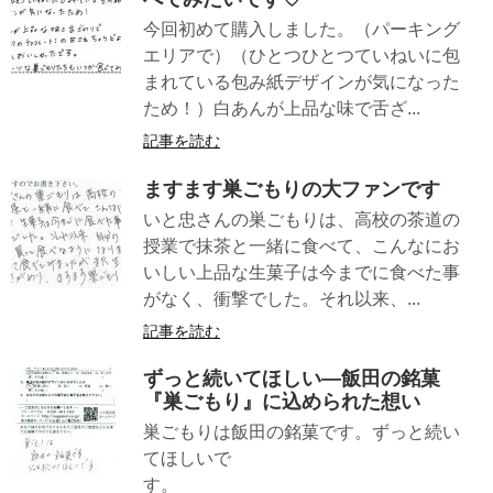
今回初めて購入しました。（パーキング
エリアで）（ひとつひとつていねいに包
まれている包み紙デザインが気になった
ため！）白あんが上品な味で舌ざ...
記事を読む
ますます巣ごもりの大ファンです
いと忠さんの巣ごもりは、高校の茶道の
授業で抹茶と一緒に食べて、こんなにお
いしい上品な生菓子は今までに食べた事
がなく、衝撃でした。それ以来、...
記事を読む
ずっと続いてほしい—飯田の銘菓
『巣ごもり』に込められた想い
巣ごもりは飯田の銘菓です。ずっと続い
てほしいで
す。