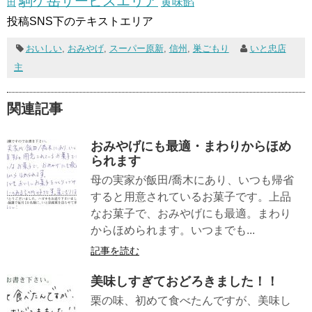
駒ケ岳サービスエリア
黄味餡
田
投稿SNS下のテキストエリア
おいしい
,
おみやげ
,
スーパー原新
,
信州
,
巣ごもり
いと忠店
主
関連記事
おみやげにも最適・まわりからほめ
られます
母の実家が飯田/喬木にあり、いつも帰省
すると用意されているお菓子です。上品
なお菓子で、おみやげにも最適。まわり
からほめられます。いつまでも...
記事を読む
美味しすぎておどろきました！！
栗の味、初めて食べたんですが、美味し