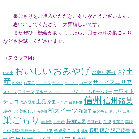
巣ごもりをご購入いただき、ありがとうございます。
思い出してくださり、大変嬉しいです。
またぜひ、機会がありましたら、月替わりの巣ごもり
などもお試しくださいませ。
（スタッフM）
おいしい
おみやげ
お土
お取り寄せ
いと忠
産
サービスエリア
コープ
お菓子
しっとり
お祝い
ギフト
コーヒー
ホワイト
フルーツ いちご りんご ぶるーべりー
フルーツ
スイーツ
信州
信州銘菓
チョコ
上品
七夕限定
京王ストア
会員特価
和スイーツ
和菓子
冷やして美味しい
南信州
品のある
夏、さっぱり
巣ごもり
昼神温泉
生協
美味
手土産
月替わり
御中元
生菓子
長野
限定販売
限定
しい
諏訪湖サービスエリア
金運巣ごもり
飯
銘菓