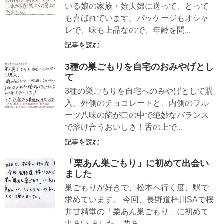
いる娘の家族・姪夫婦に送って、とって
も喜ばれています。パッケージもオシャ
レで、味も上品なので、年齢を問...
記事を読む
3種の巣ごもりを自宅のおみやげとし
て
3種の巣ごもりを自宅へのみやげとして購
入。外側のチョコレートと、内側のフル
ーツ八味の餡が口の中で絶妙なバランス
で溶け合うおいしさ！舌の上で...
記事を読む
「栗あん巣ごもり」に初めて出会い
ました
巣ごもりが好きで、松本へ行く度、駅で
求めています。 今回、長野道梓川SAで桜
井甘精堂の「栗あん巣ごもり」に初めて
出あい ました。栗あ...