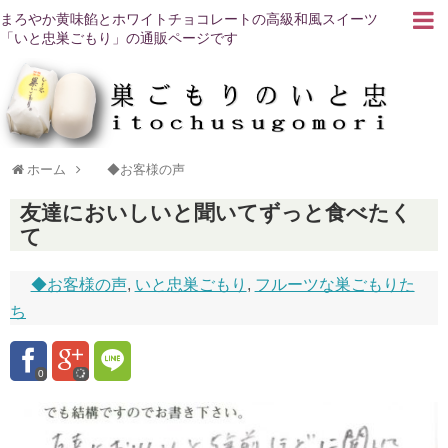
まろやか黄味餡とホワイトチョコレートの高級和風スイーツ
「いと忠巣ごもり」の通販ページです
ホーム
◆お客様の声
友達においしいと聞いてずっと食べたく
て
◆お客様の声
,
いと忠巣ごもり
,
フルーツな巣ごもりた
ち
0