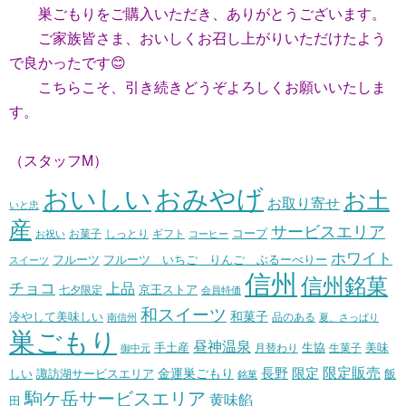
巣ごもりをご購入いただき、ありがとうございます。
ご家族皆さま、おいしくお召し上がりいただけたよう
で良かったです😊
こちらこそ、引き続きどうぞよろしくお願いいたしま
す。
（スタッフM）
おいしい
おみやげ
お土
お取り寄せ
いと忠
産
サービスエリア
コープ
お菓子
しっとり
お祝い
ギフト
コーヒー
ホワイト
フルーツ いちご りんご ぶるーべりー
フルーツ
スイーツ
信州
信州銘菓
チョコ
上品
七夕限定
京王ストア
会員特価
和スイーツ
和菓子
冷やして美味しい
南信州
品のある
夏、さっぱり
巣ごもり
昼神温泉
生協
美味
手土産
月替わり
御中元
生菓子
長野
限定販売
限定
しい
諏訪湖サービスエリア
金運巣ごもり
飯
銘菓
駒ケ岳サービスエリア
黄味餡
田