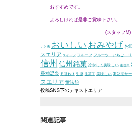
おすすめです。
よろしければ是非ご賞味下さい。
(スタッフM)
おいしい
おみやげ
お
いと忠
スエリア
フルーツ いちご り
フルーツ
スイーツ
信州
信州銘菓
冷やして美味しい
南信州
昼神温泉
生協
美味しい
諏訪湖サー
月替わり
生菓子
スエリア
黄味餡
投稿SNS下のテキストエリア
関連記事