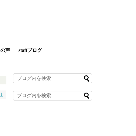
様の声
staffブログ
り