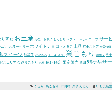
お土産
サー
取り寄せ
コープ
お菓子
しっとり
お祝い
ギフト
コーヒー
ホワイトチョコ
上品
んご ぶるーべりー
七夕限定
京王ストア
会員特価
巣ごもり
和スイーツ
和菓子
手
品のある
夏、さっぱり
御中元
駒ケ岳サ
長野
限定販売
限定
ビスエリア
金運巣ごもり
飯田
銘菓
くるみ
,
巣ごもり
,
市田柿
,
栗きんとん
いと忠店