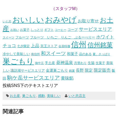
（スタッフM）
おいしい
おみやげ
お土
お取り寄せ
いと忠
産
サービスエリア
コープ
お菓子
しっとり
お祝い
ギフト
コーヒー
ホワイト
フルーツ いちご りんご ぶるーべりー
フルーツ
スイーツ
信州
信州銘菓
チョコ
上品
七夕限定
京王ストア
会員特価
和スイーツ
和菓子
冷やして美味しい
南信州
品のある
夏、さっぱり
巣ごもり
昼神温泉
生協
美味
手土産
月替わり
御中元
生菓子
長野
限定販売
限定
しい
諏訪湖サービスエリア
金運巣ごもり
飯
銘菓
駒ケ岳サービスエリア
黄味餡
田
投稿SNS下のテキストエリア
お土産
,
巣ごもり
,
感動
,
美味しい
いと忠店主
関連記事