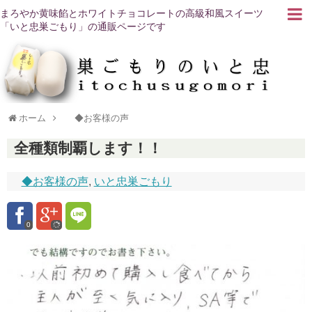
まろやか黄味餡とホワイトチョコレートの高級和風スイーツ
「いと忠巣ごもり」の通販ページです
ホーム
◆お客様の声
全種類制覇します！！
◆お客様の声
,
いと忠巣ごもり
0