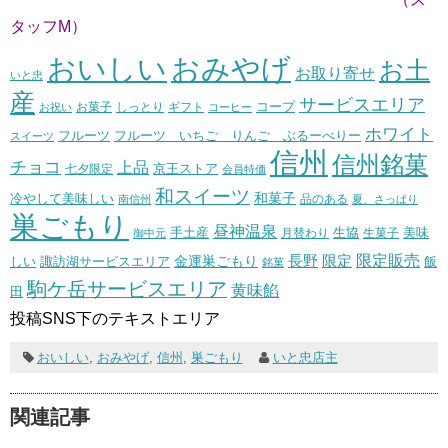
タッフM）
おいしい
おみやげ
お土
お取り寄せ
いと忠
産
サービスエリア
コープ
お菓子
しっとり
お祝い
ギフト
コーヒー
ホワイト
フルーツ いちご りんご ぶるーべりー
フルーツ
スイーツ
信州
信州銘菓
チョコ
上品
七夕限定
京王ストア
会員特価
和スイーツ
和菓子
冷やして美味しい
南信州
品のある
夏、さっぱり
巣ごもり
昼神温泉
生協
美味
手土産
月替わり
御中元
生菓子
長野
限定販売
限定
しい
諏訪湖サービスエリア
金運巣ごもり
飯
銘菓
駒ケ岳サービスエリア
黄味餡
田
投稿SNS下のテキストエリア
おいしい
,
おみやげ
,
信州
,
巣ごもり
いと忠店主
関連記事